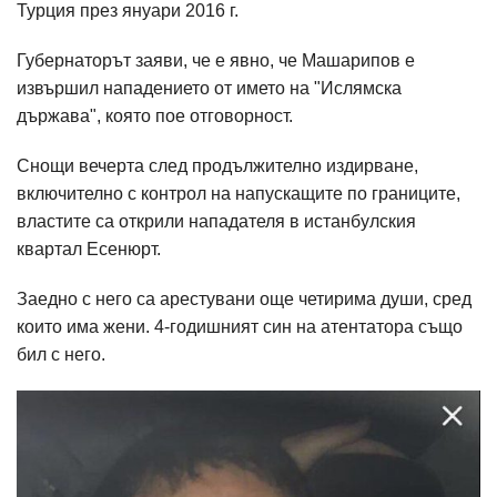
Турция през януари 2016 г.
Губернаторът заяви, че е явно, че Машарипов е
извършил нападението от името на "Ислямска
държава", която пое отговорност.
Снощи вечерта след продължително издирване,
включително с контрол на напускащите по границите,
властите са открили нападателя в истанбулския
квартал Есенюрт.
Заедно с него са арестувани още четирима души, сред
които има жени. 4-годишният син на атентатора също
бил с него.