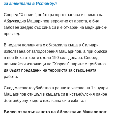
за атентата в Истанбул
Според "Хюриет", който разпространява и снимка на
Абдулкадир Машарипов вероятно от ареста, е бил
заловен заедно със сина си и е откаран на медицински
преглед.
В неделя полицията е обкръжила къща в Силиври,
използвана от заподозрения Машарипов, а при обиска
в нея бяха открити около 150 хил. долара. Според
полицейски източници на "Хюриет" парите е трябвало
да бъдат предадени на терориста за свършената
работа.
След масовото убийство в ранните часове на 1 януари
Машарипов отишъл в къщата си в истанбулския район
Зейтинбурну, където взел сина си и избягал.
Видео от задържането на Абдулкадир Машарипов: