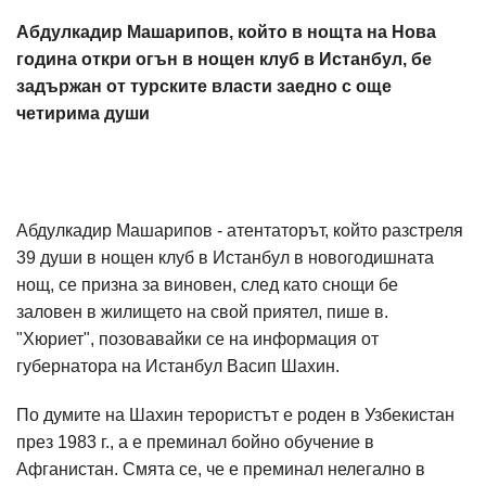
Абдулкадир Машарипов, който в нощта на Нова
година откри огън в нощен клуб в Истанбул, бе
задържан от турските власти заедно с още
четирима души
Абдулкадир Машарипов - атентаторът, който разстреля
39 души в нощен клуб в Истанбул в новогодишната
нощ, се призна за виновен, след като снощи бе
заловен в жилището на свой приятел, пише в.
"Хюриет", позовавайки се на информация от
губернатора на Истанбул Васип Шахин.
По думите на Шахин терористът е роден в Узбекистан
през 1983 г., а е преминал бойно обучение в
Афганистан. Смята се, че е преминал нелегално в