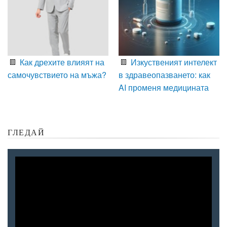
Как дрехите влияят на
Изкуственият интелект
самочувствието на мъжа?
в здравеопазването: как
AI променя медицината
ГЛЕДАЙ