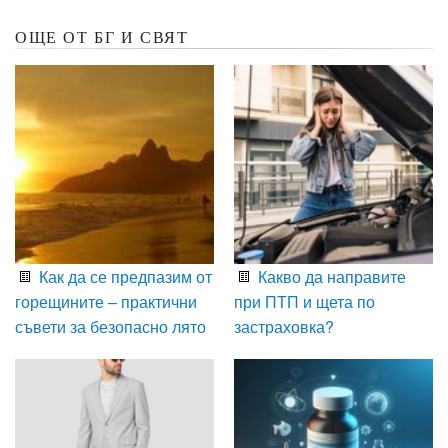
ОЩЕ ОТ БГ И СВЯТ
Как да се предпазим от
Какво да направите
горещините – практични
при ПТП и щета по
съвети за безопасно лято
застраховка?