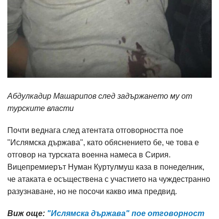
Абдулкадир Машарипов след задържането му от
турските власти
Почти веднага след атентата отговорността пое
"Ислямска държава", като обяснението бе, че това е
отговор на турската военна намеса в Сирия.
Вицепремиерът Нуман Куртулмуш каза в понеделник,
че атаката е осъществена с участието на чуждестранно
разузнаване, но не посочи какво има предвид.
Виж още:
"Ислямска държава" пое отговорност