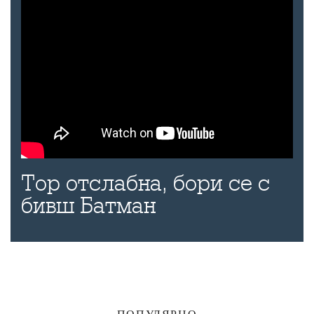
Тор отслабна, бори се с
бивш Батман