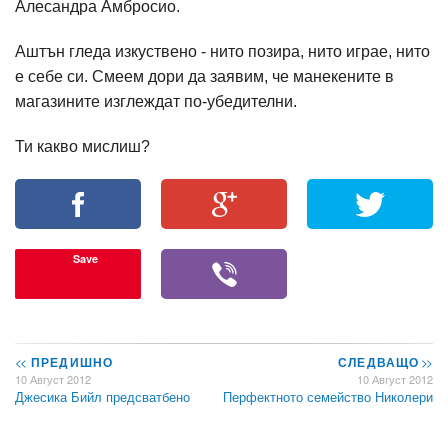
Алесандра Амбросио.
Аштън гледа изкуствено - нито позира, нито играе, нито
е себе си. Смеем дори да заявим, че манекените в
магазините изглеждат по-убедителни.
Ти какво мислиш?
Save
<<
ПРЕДИШНО
СЛЕДВАЩО
>>
10 Август 2012
10 Август 2012
Джесика Бийл предсватбено
Перфектното семейство Николери