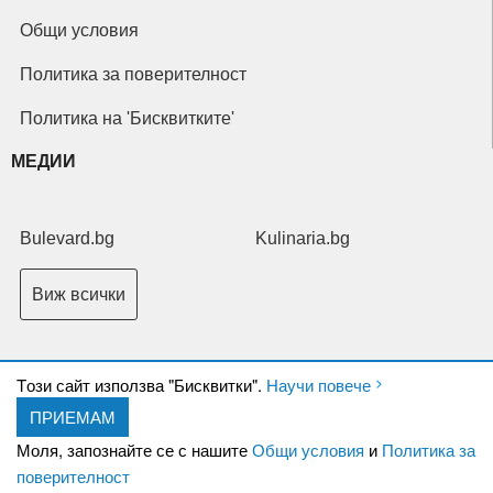
Общи условия
Политика за поверителност
Политика на 'Бисквитките'
МЕДИИ
Bulevard.bg
Kulinaria.bg
Виж всички
Tози сайт използва "Бисквитки".
Научи повече
ПРИЕМАМ
Copyright © 2026 Ксениум ООД. Всички права запазени.
Developed by
Моля, запознайте се с нашите
Общи условия
и
Политика за
XeniumCompany.com
поверителност