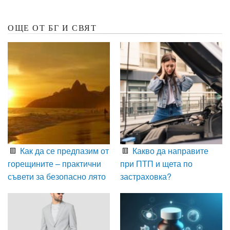
ОЩЕ ОТ БГ И СВЯТ
Как да се предпазим от
Какво да направите
горещините – практични
при ПТП и щета по
съвети за безопасно лято
застраховка?