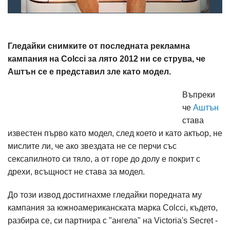
Гледайки снимките от последната рекламна
кампания на Colcci за лято 2012 ни се струва, че
Аштън се е представил зле като модел.
Въпреки
че
Аштън
става
известен първо като модел, след което и като актьор, не
мислите ли, че ако звездата не се перчи със
сексапилното си тяло, а от горе до долу е покрит с
дрехи, всъщност не става за модел.
До този извод достигнахме гледайки поредната му
кампания за южноамериканската марка Colcci, където,
разбира се, си партнира с "ангела" на Victoria's Secret -