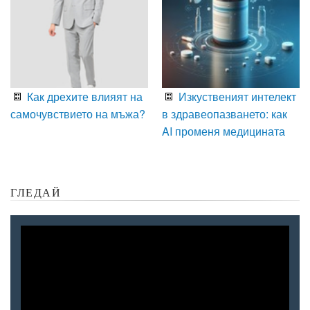
Как дрехите влияят на
Изкуственият интелект
самочувствието на мъжа?
в здравеопазването: как
AI променя медицината
ГЛЕДАЙ