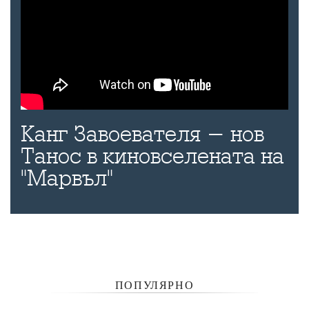
Канг Завоевателя - нов
Танос в киновселената на
"Марвъл"
ПОПУЛЯРНО