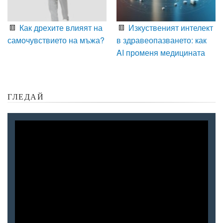
Как дрехите влияят на
Изкуственият интелект
самочувствието на мъжа?
в здравеопазването: как
AI променя медицината
ГЛЕДАЙ