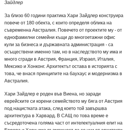
Зайдлер
За близо 60 години практика Хари Зайдлер конструира
повече от 180 обекта, с които определя облика на
съвременна Австралия. Повечето от проектите му - от
еднофамилни семейни къщи до многоетажни офис
кули за бизнеса и държавната администрация - са
осъществени именно там, но в наследството му има и
много сгради в Австрия, Франция, Израел, Италия,
Мексико и Хонконг. Архитектът остава в историята с
това, че внася принципите на баухаус и модернизма в
Австралия.
Хари Зайдлер е роден във Виена, но заради
еврейските си корени семейството му бяга от Австрия
под нацистката атака, след което той завършва
архитектура в Харвард. В САЩ по това време е
съсредоточена голяма част от интелектуалния елит на