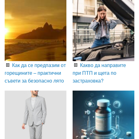
Как да се предпазим от
Какво да направите
горещините – практични
при ПТП и щета по
съвети за безопасно лято
застраховка?