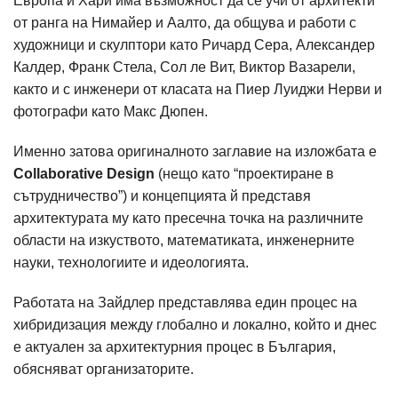
Европа и Хари има възможност да се учи от архитекти
от ранга на Нимайер и Аалто, да общува и работи с
художници и скулптори като Ричард Сера, Александер
Калдер, Франк Стела, Сол ле Вит, Виктор Вазарели,
както и с инженери от класата на Пиер Луиджи Нерви и
фотографи като Макс Дюпен.
Именно затова оригиналното заглавие на изложбата е
Collaborative Design
(нещо като “проектиране в
сътрудничество”) и концепцията й представя
архитектурата му като пресечна точка на различните
области на изкуството, математиката, инженерните
науки, технологиите и идеологията.
Работата на Зайдлер представлява един процес на
хибридизация между глобално и локално, който и днес
е актуален за архитектурния процес в България,
обясняват организаторите.