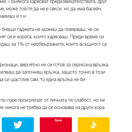
еми. Понякога харесват предизвикателствата, друг
че, може той/тя да не е секси, но да има басейн,
заемаш и т.н.
о бивши гаджета не можеш да повярваш, че си
ят се и хората, които харесваш. Преди време си
еждаш за 1% от необвързаните, които всъщност са
ризнаци, вероятно не си готов за сериозна връзка.
асилваш да започнеш връзка, защото точно в този
а си щастлив сам, то една връзка не би
по-горе произлизат от личната ти слабост, но не
е никога не трябва да се основава на други хора.
Save