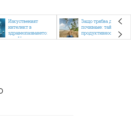
Изкуственият
Защо трябва да си
интелект в
почиваме: тайната на
здравеопазването:
продуктивността,
как AI променя
здравето и добрия
медицината
живот.
о