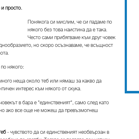
 и просто.
Понякога си мислим, че си падаме по
някого без това наистина да е така.
Често сами прибягваме към друг човек
еднообразието, но скоро осъзнаваме, че всъщност
вота.
по някого:
 много неща около теб или нямаш за какво да
тичен интерес към някого от скука.
човекът в бара е "единственият", само след като
но ако все още не можеш да превъзмогнеш
теб
- чувството да си единственият необвързан в