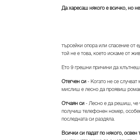
Да харесаш някого е всичко, но не
търсейки опора или спасение от 
той не е това, което искаме от жи
Ето 9 грешни причини да хлътнеш 
Отегчен си
- Когато не се случват
мислиш е лесно да проявиш роман
Отчаян си
- Лесно е да решиш, че 
получиш телефонен номер, особе
последната си раздяла.
Всички си падат по някого, освен 