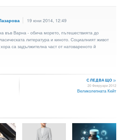
Лазарова
19 юни 2014, 12:49
а във Варна - обича морето, пътешествията до
ласическата литература и киното. Социалният живот
 хора са задължителна част от натовареното й
СЛЕДВАЩО
>>
20 Февруари 2012
Великолепната Кейт