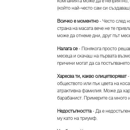
компанията може да е неприятно, 
(който най-често сам си създаваш
Всичко е моментно
- Често след н
страна на масата вече не те привл
може да отнеме дни, друг път мес
Налага се
- Понякога просто решав
месеца и скачаш на първата възмо
причини могат да са постъпването
Харесва ти, какво олицетворяват
-
обществото или пък цвета на коса
атрактивна фамилия. Може да хар
барабанист. Примерите са много 
Недостъпността
- Да е недостъпе
му като на триумф.