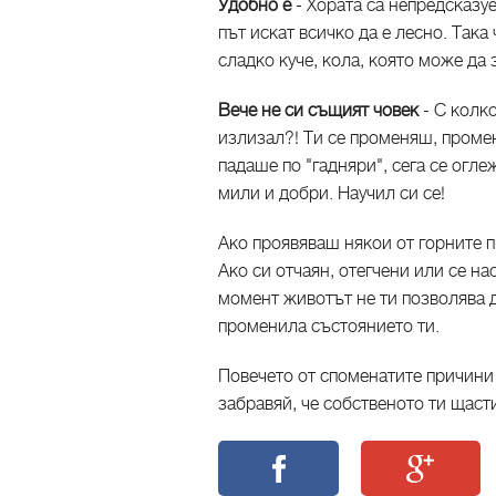
Удобно е
- Хората са непредсказу
път искат всичко да е лесно. Така 
сладко куче, кола, която може да 
Вече не си същият човек
- С колк
излизал?! Ти се променяш, промен
падаше по "гадняри", сега се огл
мили и добри. Научил си се!
Ако проявяваш някои от горните п
Ако си отчаян, отегчени или се н
момент животът не ти позволява д
променила състоянието ти.
Повечето от споменатите причини 
забравяй, че собственото ти щасти