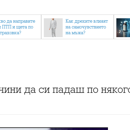
кво да направите
Как дрехите влияят
и ПТП и щета по
на самочувствието
страховка?
на мъжа?
чини да си падаш по няког