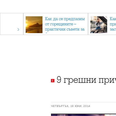
рез
Как да се предпазим
Ка
 - с
от горещините –
пр
ри отново
практични съвети за
за
та
безопасно лято
9 грешни при
ЧЕТВЪРТЪК, 19 ЮНИ, 2014