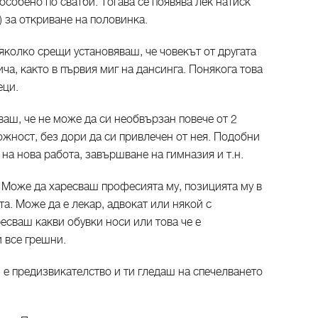
особено по сватби. Тогава се появява лек натиск
) за откриване на половинка.
яколко срещи установяваш, че човекът от другата
ича, както в първия миг на дансинга. Понякога това
еци.
аш, че не може да си необвързан повече от 2
жност, без дори да си привлечен от нея. Подобни
 на нова работа, завършване на гимназия и т.н.
 Може да харесваш професията му, позицията му в
та. Може да е лекар, адвокат или някой с
есваш какви обувки носи или това че е
и все грешни.
н е предизвикателство и ти гледаш на спечелването