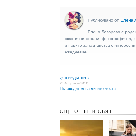
Публикувано от
Елена 
Елена Лазарова е роден
екзотични страни, фотографията, к
и новите запознанства с интересни
ежедневие.
<<
ПРЕДИШНО
20 Февруари 2012
Пътеводител на дивите места
ОЩЕ ОТ БГ И СВЯТ