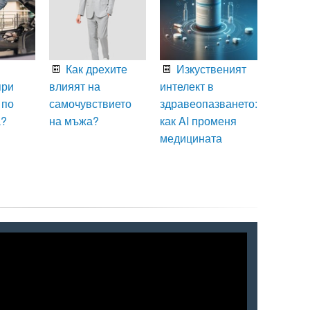
Как дрехите
Изкуственият
при
влияят на
интелект в
 по
самочувствието
здравеопазването:
а?
на мъжа?
как AI променя
медицината