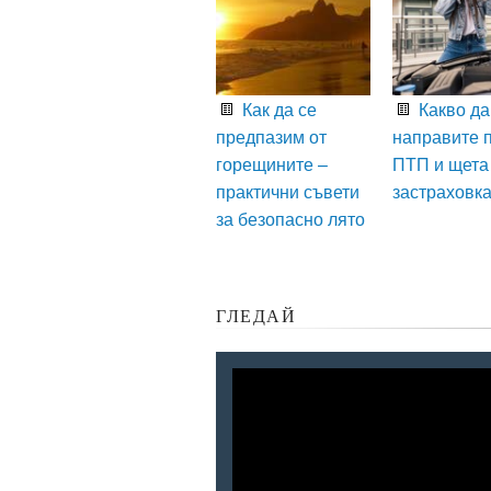
Как да се
Какво да
предпазим от
направите 
горещините –
ПТП и щета
практични съвети
застраховк
за безопасно лято
ГЛЕДАЙ