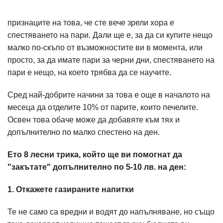
признаците на това, че сте вече зрели хора е
спестяването на пари. Дали ще е, за да си купите нещо
малко по-скъпо от възможностите ви в момента, или
просто, за да имате пари за черни дни, спестяването на
пари е нещо, на което трябва да се научите.
Сред най-добрите начини за това е още в началото на
месеца да отделите 10% от парите, които печелите.
Освен това обаче може да добавяте към тях и
допълнително по малко спестено на ден.
Ето 8 лесни трика, който ще ви помогнат да
"закътате" допълнително по 5-10 лв. на ден:
1. Откажете газираните напитки
Те не само са вредни и водят до напълняване, но също