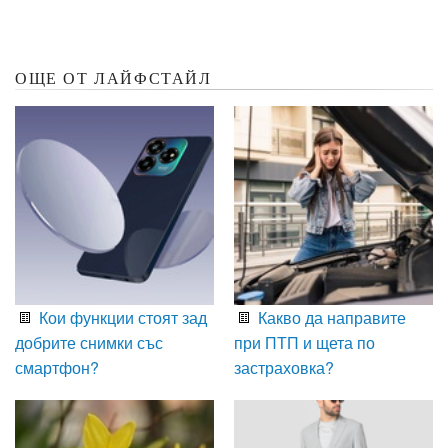
ОЩЕ ОТ ЛАЙФСТАЙЛ
Кои функции стоят зад
Какво да направите
добрите снимки със
при ПТП и щета по
смартфон?
застраховка?