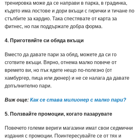
тренировка може да се направи в парка, в градинка,
където има лостове и дори вкъщи с гирички и тичане по
стълбите за кардио. Така спестявате от карта за
фитнес, но пак поддържате добра форма.
4. Приготвяйте си обяда вкъщи
Вместо да давате пари за обяд, можете да си го
сготвите вкъщи. Вярно, отнема малко повече от
времето ви, но пък ядете нещо по-полезно (от
хамбургер, пица или дюнер) и не се налага да давате
допълнително пари.
Виж още:
Как се става милионер с малко пари?
5. Ползвайте промоции, когато пазарувате
Повечето големи вериги магазини имат свои седмични
издания с промоции. Поинтересувайте се от тях и