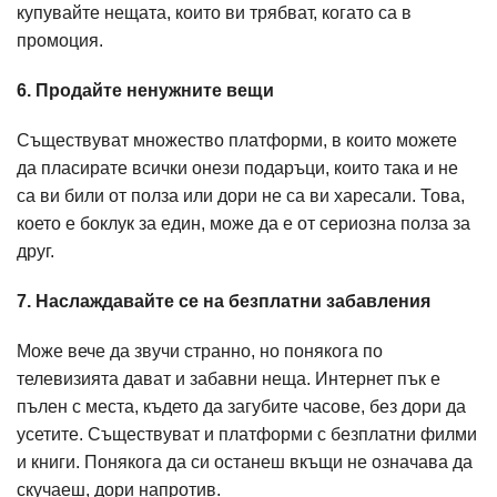
купувайте нещата, които ви трябват, когато са в
промоция.
6. Продайте ненужните вещи
Съществуват множество платформи, в които можете
да пласирате всички онези подаръци, които така и не
са ви били от полза или дори не са ви харесали. Това,
което е боклук за един, може да е от сериозна полза за
друг.
7. Наслаждавайте се на безплатни забавления
Може вече да звучи странно, но понякога по
телевизията дават и забавни неща. Интернет пък е
пълен с места, където да загубите часове, без дори да
усетите. Съществуват и платформи с безплатни филми
и книги. Понякога да си останеш вкъщи не означава да
скучаеш, дори напротив.