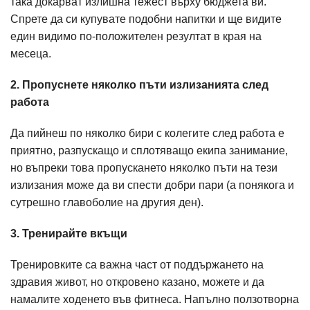
така докарват излишна тежест върху бюджета ви.
Спрете да си купувате подобни напитки и ще видите
един видимо по-положителен резултат в края на
месеца.
2. Пропуснете няколко пъти излизанията след
работа
Да пийнеш по няколко бири с колегите след работа е
приятно, разпускащо и сплотяващо екипа занимание,
но въпреки това пропускането няколко пъти на тези
излизания може да ви спести добри пари (а понякога и
сутрешно главоболие на другия ден).
3. Тренирайте вкъщи
Тренировките са важна част от поддържането на
здравия живот, но откровено казано, можете и да
намалите ходенето във фитнеса. Напълно ползотворна