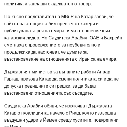
политика и заплаши с адекватен отговор.
По-късно представител на МВнР на Катар заяви, че
сайтът на агенцията бил превзет от хакери и
публикуваната реч на емира няма отношение към
катарския лидер. Но Саудитска Арабия, ОАЕ и Бахрейн
сметнаха опровержението за неубедително и
продължиха да настояват, че думите за
възстановяване на отношенията с Иран са на емира.
Държавният министър за външните работи Анвар
Гаргаш призова Катар да смени политиката си и да не
допуска предишните си грешки, за да бъдат
възстановени отношенията със съседите.
Саудитска Арабия обяви, че изключват Държавата
Катар от коалицията, начело с Рияд, която извършва
въздушни удари в Йемен срещу хуситите, подкрепяни