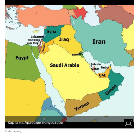
Карта на Арабския полуостров
© vbmap.org