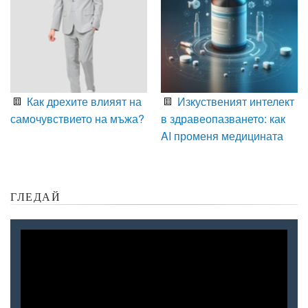
Как дрехите влияят на
Изкуственият интелект
самочувствието на мъжа?
в здравеопазването: как
AI променя медицината
ГЛЕДАЙ