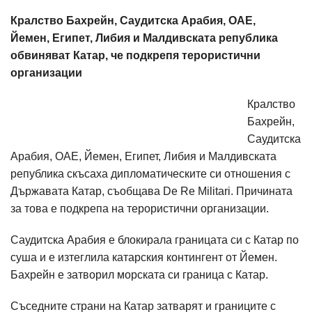
Кралство Бахрейн, Саудитска Арабия, ОАЕ,
Йемен, Египет, Либия и Малдивската република
обвиняват Катар, че подкрепя терористични
организации
Кралство
Бахрейн,
Саудитска
Арабия, ОАЕ, Йемен, Египет, Либия и Малдивската
република скъсаха дипломатическите си отношения с
Държавата Катар, съобщава De Re Militari. Причината
за това е подкрепа на терористични организации.
Саудитска Арабия е блокирала границата си с Катар по
суша и е изтеглила катарския контингент от Йемен.
Бахрейн е затворил морската си граница с Катар.
Съседните страни на Катар затварят и границите с