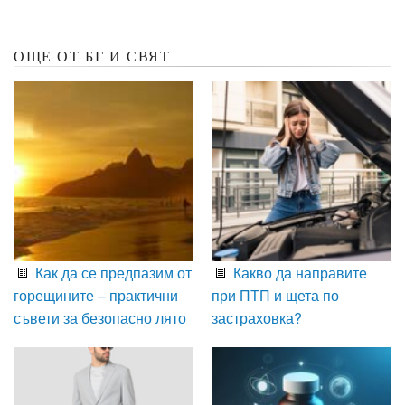
ОЩЕ ОТ БГ И СВЯТ
Как да се предпазим от
Какво да направите
горещините – практични
при ПТП и щета по
съвети за безопасно лято
застраховка?