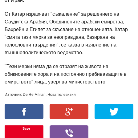
от Иран.
От Катар изразяват "съжаление" за решението на
Саудитска Арабия, Обединените арабски емирства,
Бахрейн и Египет за скъсване на отношенията. Катар
"смята тази мярка за неоправдана, базирана на
голословни твърдения", се казва в изявление на
външнополитическото ведомство.
"Тези мерки няма да се отразят на живота на
обикновените хора и на постоянно пребиваващите в
емирството" лица, уверява министерството.
Източник: De Re Militari, Нова телевизия
Save