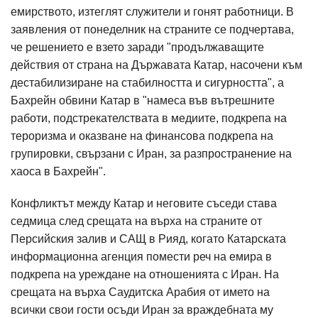
емирството, изтеглят служители и гонят работници. В
заявления от понеделник на страните се подчертава,
че решението е взето заради "продължаващите
действия от страна на Държавата Катар, насочени към
дестабилизиране на стабилността и сигурността", а
Бахрейн обвини Катар в "намеса във вътрешните
работи, подстрекателствата в медиите, подкрепа на
тероризма и оказване на финансова подкрепа на
групировки, свързани с Иран, за разпространение на
хаоса в Бахрейн".
Конфликтът между Катар и неговите съседи става
седмица след срещата на върха на страните от
Персийския залив и САЩ в Рияд, когато Катарската
информационна агенция помести реч на емира в
подкрепа на уреждане на отношенията с Иран. На
срещата на върха Саудитска Арабия от името на
всички свои гости осъди Иран за враждебната му