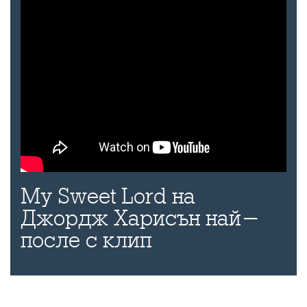
My Sweet Lord на
Джордж Харисън най-
после с клип