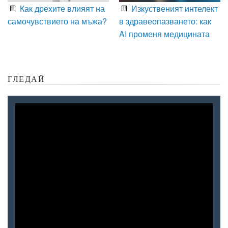
Как дрехите влияят на
Изкуственият интелект
самочувствието на мъжа?
в здравеопазването: как
AI променя медицината
ГЛЕДАЙ