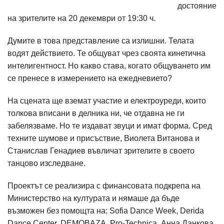
достояние
на зрителите на 20 декември от 19:30 ч.
Думите в това представление са излишни. Телата
водят действието. Те общуват чрез своята кинетична
интелигентност. Но какво става, когато общуването им
се пренесе в измерението на ежедневието?
На сцената ще вземат участие и електроуреди, които
толкова вписани в делника ни, че отдавна не ги
забелязваме. Но те издават звуци и имат форма. Сред
техните шумове и присъствие, Виолета Витанова и
Станислав Генадиев въвличат зрителите в своето
танцово изследване.
Проектът се реализира с финансовата подкрепа на
Министерство на културата и нямаше да бъде
възможен без помощта на: Sofia Dance Week, Derida
Dance Center, DEMOBAZA, Pro-Technica, Анна Данкова