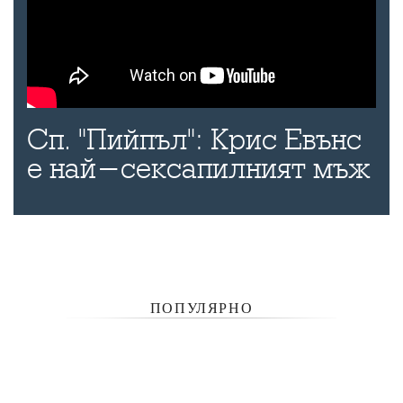
Сп. "Пийпъл": Крис Евънс
е най-сексапилният мъж
ПОПУЛЯРНО