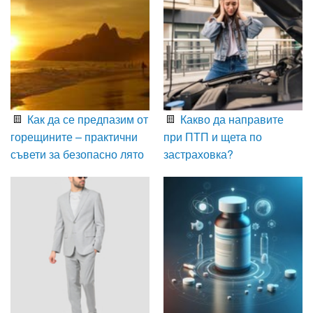
Как да се предпазим от
Какво да направите
горещините – практични
при ПТП и щета по
съвети за безопасно лято
застраховка?