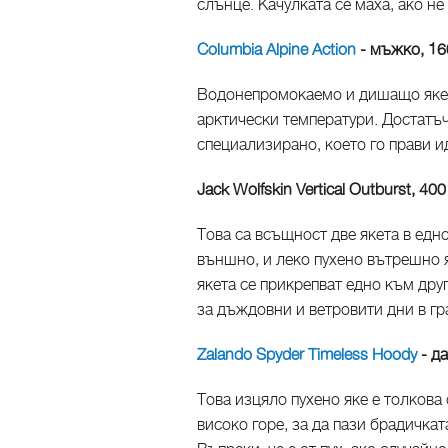
слънце. Качулката се маха, ако не
Columbia Alpine Action
- мъжко, 16
Водонепромокаемо и дишащо яке, 
арктически температури. Достатъч
специализирано, което го прави 
Jack Wolfskin Vertical Outburst, 40
Това са всъщност две якета в ед
външно, и леко пухено вътрешно я
якета се прикрепват едно към дру
за дъждовни и ветровити дни в гр
Zalando Spyder Timeless Hoody
- да
Това изцяло пухено яке е толкова
високо горе, за да пази брадичка