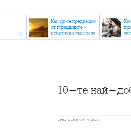
рез
Как да се предпазим
Ка
 - с
от горещините –
пр
ри отново
практични съвети за
за
та
безопасно лято
10-те най-доб
СРЯДА, 15 ЯНУАРИ, 2014