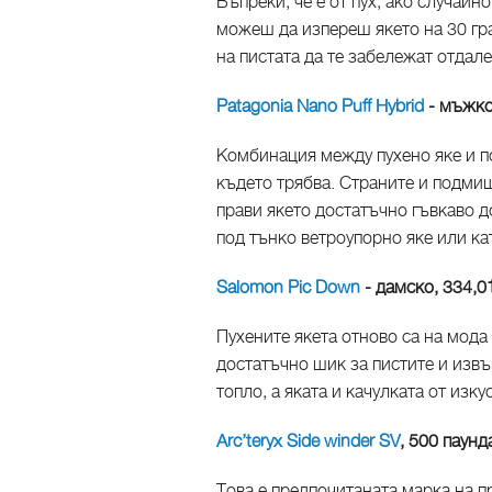
Въпреки, че е от пух, ако случай
можеш да изпереш якето на 30 гра
на пистата да те забележат отдале
Patagonia Nano Puff Hybrid
- мъжко
Комбинация между пухено яке и по
където трябва. Страните и подмиш
прави якето достатъчно гъвкаво 
под тънко ветроупорно яке или ка
Salomon Pic Down
- дамско, 334,0
Пухените якета отново са на мода
достатъчно шик за пистите и извъ
топло, а яката и качулката от изку
Arc’teryx Side winder SV
, 500 паунд
Това е предпочитаната марка на 