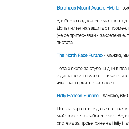
Berghaus Mount Asgard Hybrid
- хи
Удобното подплатено яке ще ти дъ
Допълнителна защита от променли
(не се притеснявай - закрепена е, 
пистата).
The North Face Furano
- мъжко, 36
Това е якето за студени дни в пл
е дишащо и гъвкаво. Прикачените
чувстваш приятно затоплен.
Helly Hansen Sunrise
- дамско, 650
Цената кара очите да се навлажнят
майсторски изработено яке. Водо
система за проветряне на Helly Ha