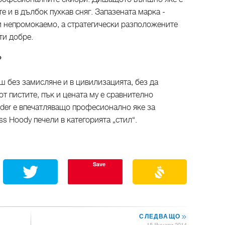
е и в дълбок пухкав сняг. Запазената марка -
ви непромокаемо, а стратегически разположените
ти добре.
?
ш без замисляне и в цивилизацията, без да
 пистите, пък и цената му е сравнително
ider е впечатляващо професионално яке за
ss Hoody печели в категорията „стил“.
Save
СЛЕДВАЩО
>>
15 Януари 2014