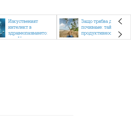
Изкуственият
Защо трябва да си
интелект в
почиваме: тайната на
здравеопазването:
продуктивността,
как AI променя
здравето и добрия
медицината
живот.