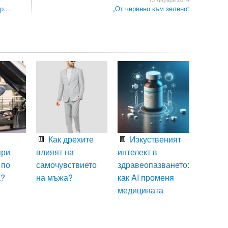
Евр…
„От червено към зелено“
Как дрехите
Изкуственият
при
влияят на
интелект в
 по
самочувствието
здравеопазването:
а?
на мъжа?
как AI променя
медицината