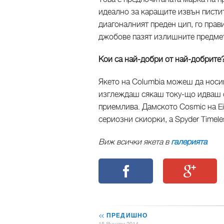
идеално за каращите извън пистит
диагоналният преден цип, го пра
джобове пазят излишните предме
Кои са най-добри от най-добрите
Якето на Columbia можеш да носи
изглеждаш сякаш току-що идваш от
приемлива. Дамското Cosmic на E
сериозни скиорки, а Spyder Timele
Виж всички якета в
галерията
<<
ПРЕДИШНО
15 Януари 2014