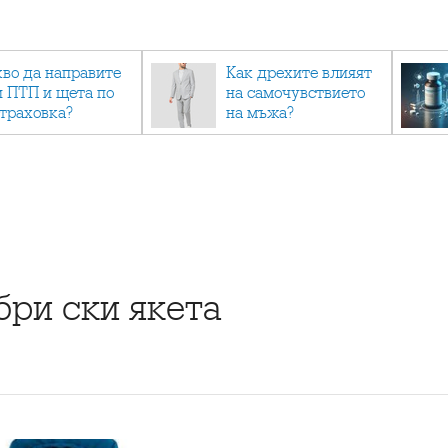
кво да направите
Как дрехите влияят
и ПТП и щета по
на самочувствието
страховка?
на мъжа?
ри ски якета