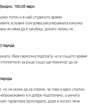
бридно, 180,05 евро
ржи топло и в най-студеното време.
вите условия осигурява регулируемата качулка
така че няма да я загубиш, докато летиш по
0 паунда
анината. Има сериозна подплата, но в същото време
 отоплители за ръце също ще помогнат да се
 паунда
, но не може да се отрече, че това е едно стилно,
непромокаемо е и добре подплатено, а умната
nsen гарантира прохладата, дори и когато пече