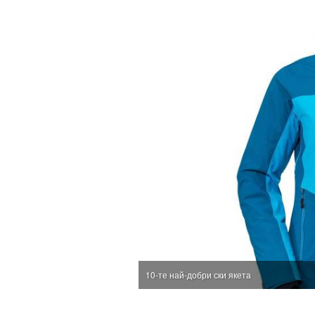
10-те най-добри ски якета