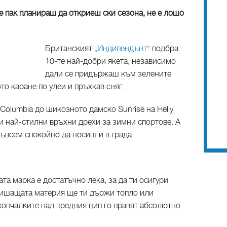
се пак планираш да откриеш ски сезона, не е лошо
Британският
„Индипендънт“
подбра
10-те най-добри якета, независимо
дали се придържаш към зелените
о каране по улеи и пръхкав сняг.
 Columbia до шикозното дамско Sunrise на Helly
 и най-стилни връхни дрехи за зимни спортове. А
ъвсем спокойно да носиш и в града.
та марка е достатъчно лека, за да ти осигури
дишащата материя ще ти държи топло или
копчалките над предния цип го правят абсолютно