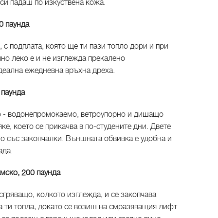
 си падаш по изкуствена кожа.
0 паунда
с подплата, която ще ти пази топло дори и при
но леко е и не изглежда прекалено
идеална ежедневна връхна дреха.
0 паунда
но - водонепромокаемо, ветроупорно и дишащо
ке, което се прикачва в по-студените дни. Двете
го със закопчалки. Външната обвивка е удобна и
ада.
мско, 200 паунда
 сгряващо, колкото изглежда, и се закопчава
та ти топла, докато се возиш на смразяващия лифт.