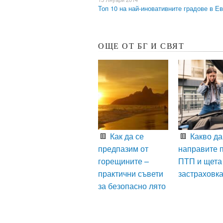
Топ 10 на най-иновативните градове в 
ОЩЕ ОТ БГ И СВЯТ
Как да се
Какво да
предпазим от
направите 
горещините –
ПТП и щета
практични съвети
застраховк
за безопасно лято