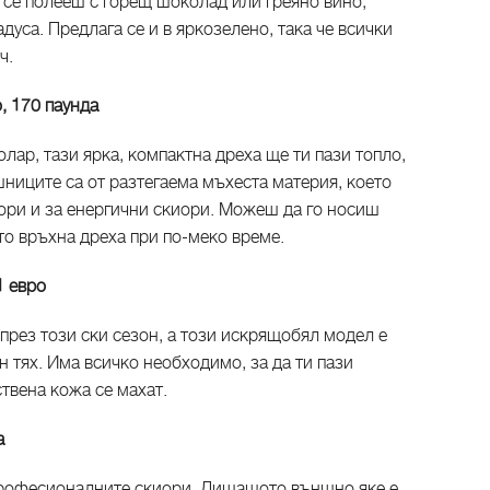
но се полееш с горещ шоколад или греяно вино,
дуса. Предлага се и в яркозелено, така че всички
ч.
, 170 паунда
лар, тази ярка, компактна дреха ще ти пази топло,
ниците са от разтегаема мъхеста материя, което
дори и за енергични скиори. Можеш да го носиш
то връхна дреха при по-меко време.
1 евро
 през този ски сезон, а този искрящобял модел е
н тях. Има всичко необходимо, за да ти пази
ствена кожа се махат.
а
професионалните скиори. Дишащото външно яке е