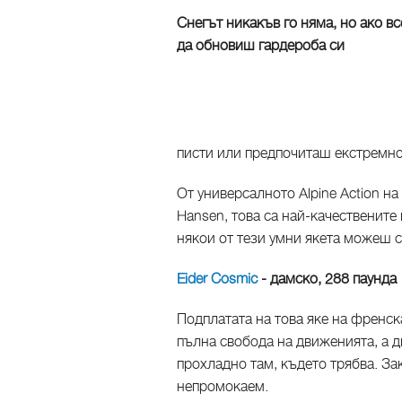
Снегът никакъв го няма, но ако в
да обновиш гардероба си
писти или предпочиташ екстремнот
От универсалното Alpine Action на
Hansen, това са най-качествените
някои от тези умни якета можеш с
Eider Cosmic
- дамско, 288 паунда
Подплатата на това яке на френска
пълна свобода на движенията, а 
прохладно там, където трябва. За
непромокаем.