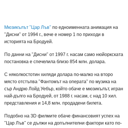
Мюзикълът "Цар Лъв"
по едноименната анимация на
"Дисни" от 1994 г., вече е номер 1 по приходи в
историята на Бродуей.
По данни на "Дисни" от 1997 г. насам само нюйоркската
постановка е спечелила близо 854 млн. долара.
С няколкостотин хиляди долара по-малко на второ
място отстъпва "Фантомът на операта" по музика на
сър Андрю Лойд Уебър, който обаче е мюзикълът, игран
най-дълго на Бродуей, от 1988 г. насам, с над 10 хил.
представления и 14,8 млн. продадени билета.
Подобно на 3D филмите обаче финансовият успех на
"Цар Лъв" се дължи на допълнителни фактори като по-