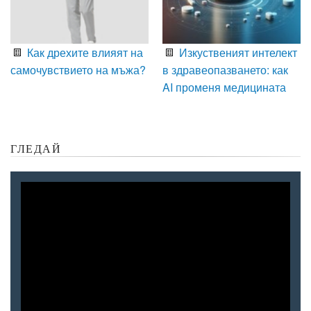
Как дрехите влияят на
Изкуственият интелект
самочувствието на мъжа?
в здравеопазването: как
AI променя медицината
ГЛЕДАЙ