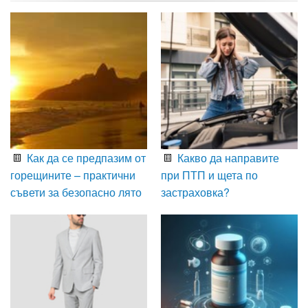
Как да се предпазим от
Какво да направите
горещините – практични
при ПТП и щета по
съвети за безопасно лято
застраховка?