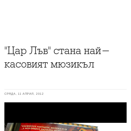
"Цар Лъв" стана най-
касовият мюзикъл
СРЯДА, 11 АПРИЛ, 2012