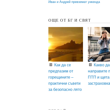
Иван и Андрей превземат уикенда
ОЩЕ ОТ БГ И СВЯТ
Как да се
Какво да
предпазим от
направите 
горещините –
ПТП и щета
практични съвети
застраховк
за безопасно лято