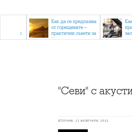
рез
Как да се предпазим
Ка
 - с
от горещините –
пр
ри отново
практични съвети за
за
та
безопасно лято
"Севи" с акуст
ВТОРНИК, 12 ФЕВРУАРИ, 2013