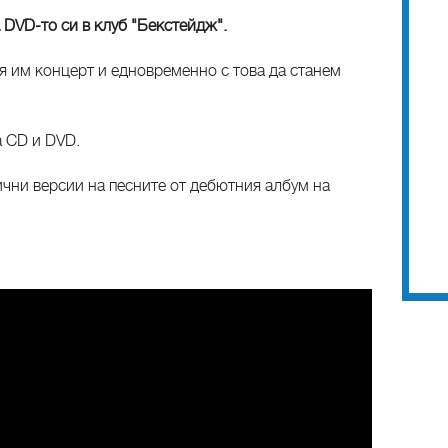
DVD-то си в клуб "Бекстейдж".
ия им концерт и едновременно с това да станем
а CD и DVD.
тични версии на песните от дебютния албум на