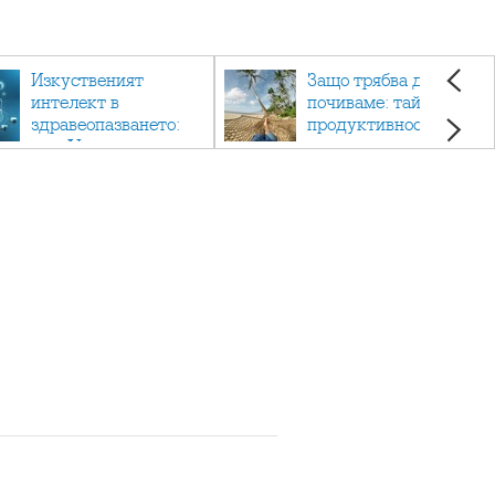
Изкуственият
Защо трябва да си
интелект в
почиваме: тайната на
здравеопазването:
продуктивността,
как AI променя
здравето и добрия
медицината
живот.