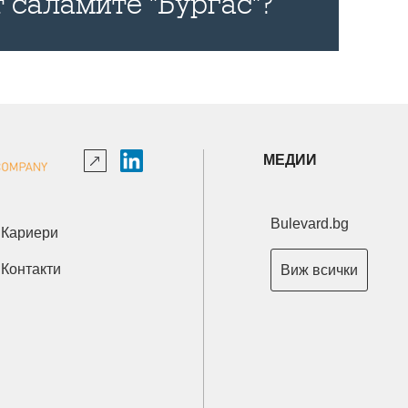
 саламите "Бургас"?
МЕДИИ
Bulevard.bg
Кариери
Контакти
Виж всички