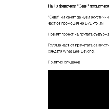
На 13 февруари "Севи" промотира 
"Севи" ни канят да чуем акустичн
част от промоция на DVD-то им.
Новият проект на групата съдърж
Голяма част от прачетата са акус
бандата What Lies Beyond.
Приятно слушане!