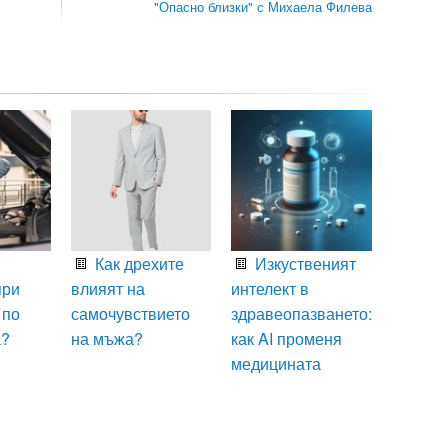
"Опасно близки" с Михаела Филева
Как дрехите
Изкуственият
при
влияят на
интелект в
 по
самочувствието
здравеопазването:
а?
на мъжа?
как AI променя
медицината