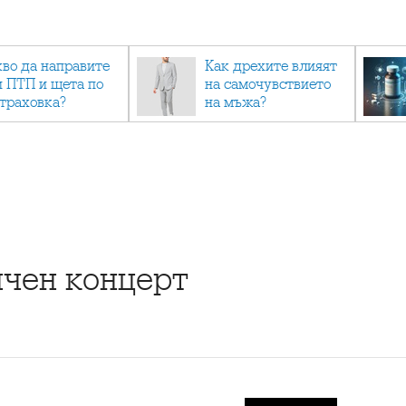
кво да направите
Как дрехите влияят
и ПТП и щета по
на самочувствието
страховка?
на мъжа?
ичен концерт