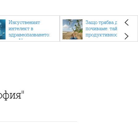
Изкуственият
Защо трябва да си
интелект в
почиваме: тайната на
здравеопазването:
продуктивността,
как AI променя
здравето и добрия
медицината
живот.
офия"