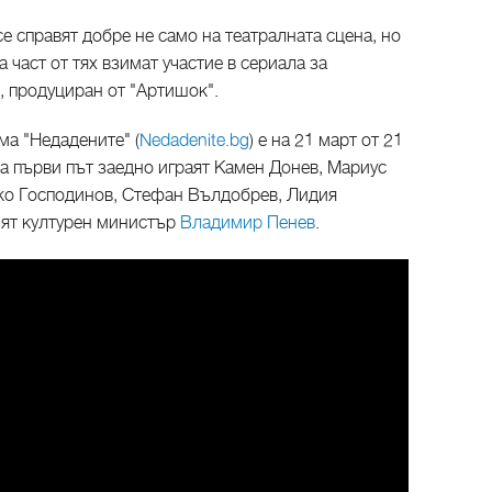
е справят добре не само на театралната сцена, но
а част от тях взимат участие в сериала за
, продуциран от "Артишок".
ма "Недадените" (
Nedadenite.bg
) е на 21 март от 21
а първи път заедно играят Камен Донев, Мариус
ко Господинов, Стефан Вълдобрев, Лидия
ият културен министър
Владимир Пенев
.