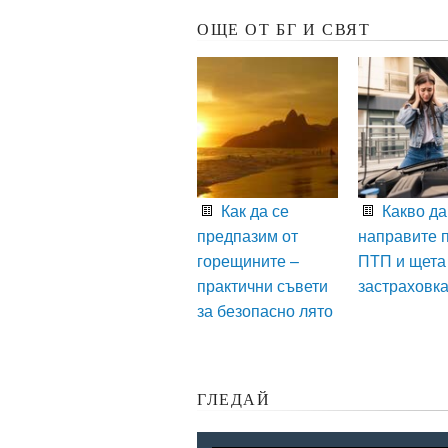
ОЩЕ ОТ БГ И СВЯТ
Как да се
Какво да
предпазим от
направите 
горещините –
ПТП и щета
практични съвети
застраховк
за безопасно лято
ГЛЕДАЙ