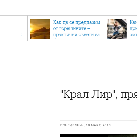
рез
Как да се предпазим
Ка
 - с
от горещините –
пр
ри отново
практични съвети за
за
та
безопасно лято
"Крал Лир", пр
ПОНЕДЕЛНИК, 18 МАРТ, 2013