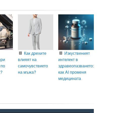
Как дрехите
Изкуственият
при
влияят на
интелект в
 по
самочувствието
здравеопазването:
а?
на мъжа?
как AI променя
медицината