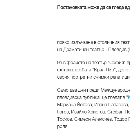
Постановката може да се гледа ед
пряко излъчвана в столичния теа
на Драматичен театър - Пловдив (
Във фоайето на театър "София" п
фотоизложбата "Крал Лир", дело 
серия портретни снимки репетиции
Само два дни преди Международни
пловдивска публика ще гледат в "
Мариана Йотова, Ивана Папазова,
Гогов, Ивайло Христов, Стефан По
Тосков, Симеон Алексиев, Тодор Г
роля.