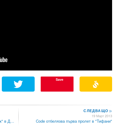
Save
СЛЕДВАЩО
>>
19 Март 2013
к" в Д…
Code отбелязва първа пролет в "Тифани"