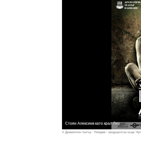
Стоян Алексиев като крал Лир
© Драматичен театър - Пловдив / продуцентска къща "Ар