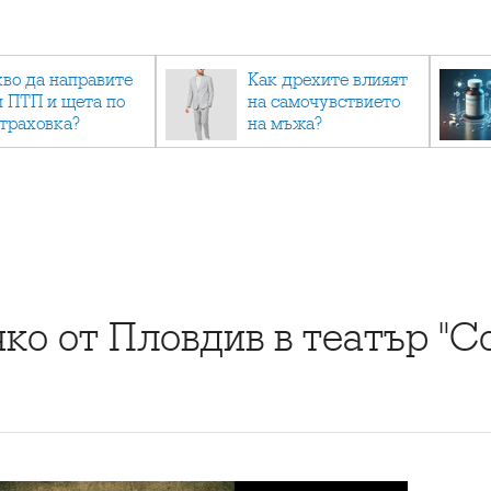
кво да направите
Как дрехите влияят
и ПТП и щета по
на самочувствието
страховка?
на мъжа?
яко от Пловдив в театър "С