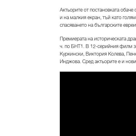
Актьорите от постановката обаче с
и на малкия екран, тъй като голям
спасяването на българските евреи
Премиерата на историческата дра
ч. по БНТ1. В 12-серийния филм з
Куркински, Виктория Колева, Пен
Инджова. Сред актьорите е и нов