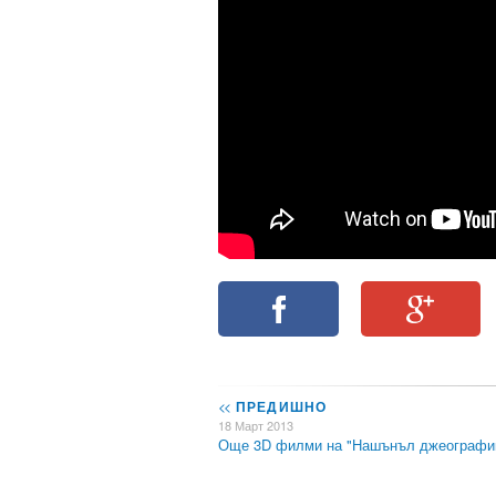
<<
ПРЕДИШНО
18 Март 2013
Още 3D филми на "Нашънъл джеографи