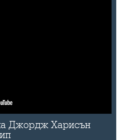
 на Джордж Харисън
лип