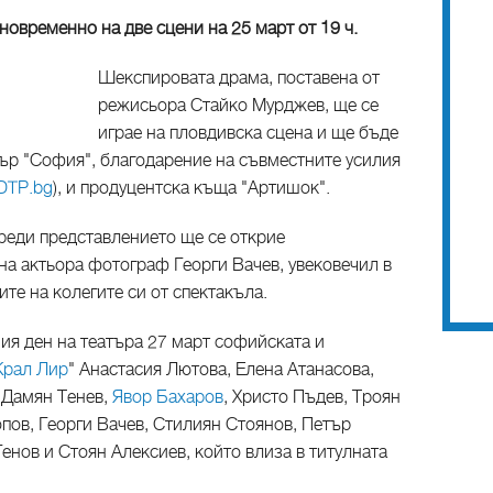
новременно на две сцени на 25 март от 19 ч.
Шекспировата драма, поставена от
режисьора Стайко Мурджев, ще се
играе на пловдивска сцена и ще бъде
тър "София", благодарение на съвместните усилия
DTP.bg
), и продуцентска къща "Артишок".
реди представлението ще се открие
на актьора фотограф Георги Вачев, увековечил в
те на колегите си от спектакъла.
я ден на театъра 27 март софийската и
Крал Лир
" Анастасия Лютова, Елена Атанасова,
 Дамян Тенев,
Явор Бахаров
, Христо Пъдев, Троян
пов, Георги Вачев, Стилиян Стоянов, Петър
енов и Стоян Алексиев, който влиза в титулната