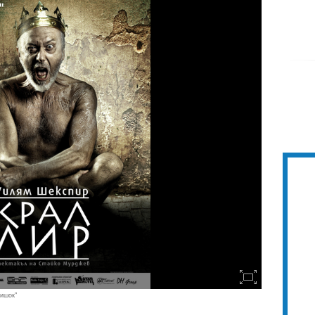
тишок"