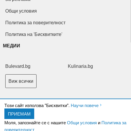
Общи условия
Политика за поверителност
Политика на 'Бисквитките'
МЕДИИ
Bulevard.bg
Kulinaria.bg
Виж всички
Tози сайт използва "Бисквитки".
Научи повече
ПРИЕМАМ
Copyright © 2026 Ксениум ООД. Всички права запазени.
Developed by
Моля, запознайте се с нашите
Общи условия
и
Политика за
XeniumCompany.com
поверителност