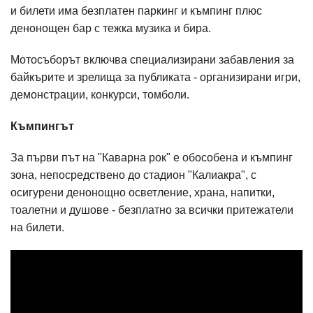
и билети има безплатен паркинг и къмпинг плюс
денонощен бар с тежка музика и бира.
Мотосъборът включва специализирани забавления за
байкърите и зрелища за публиката - организирани игри,
демонстрации, конкурси, томболи.
Къмпингът
За първи път на "Каварна рок" е обособена и къмпинг
зона, непосредствено до стадион "Калиакра", с
осигурени денонощно осветление, храна, напитки,
тоалетни и душове - безплатно за всички притежатели
на билети.