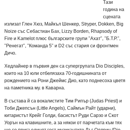
Тази
година на
сцената
излизат Глен Хюз, Майкъл Шенкер, Stryper, Dokken, Big
Noize със Себастиан Бах, Lizzy Borden, Rhapsody of
Fire и Kamelot плюс българските групи "Ахат", "Б.Т.Р.",
"Ренегат", "Команда 5" и D2 със стария си фронтмен
Дичо.
Хедлайнер в първия ден са супергрупата Dio Disciples,
които на 10 юли отбелязаха 70-годишнината от
рождението на Рони Джеймс Дио, като поднесоха цветя
на паметника му. в Каварна.
В състава й са вокалистите Тим Рипър (Judas Priest) и
Тоби Джепсън (Little Angels), Саймън Райт (ударни),
китаристът Крейг Голди, басистът Руди Сарзо и Скот
Уорън на клавишните, а за някои от парчетата към тях
ще се присъединят гост-музикантите Дъг Олдрич (Dio,