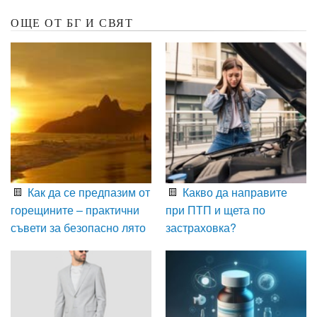
ОЩЕ ОТ БГ И СВЯТ
Как да се предпазим от
Какво да направите
горещините – практични
при ПТП и щета по
съвети за безопасно лято
застраховка?