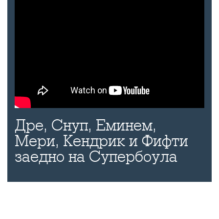
Дре, Снуп, Еминем,
Мери, Кендрик и Фифти
заедно на Супербоула