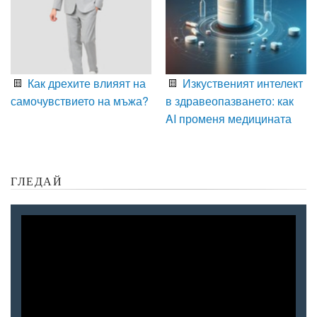
Как дрехите влияят на
Изкуственият интелект
самочувствието на мъжа?
в здравеопазването: как
AI променя медицината
ГЛЕДАЙ