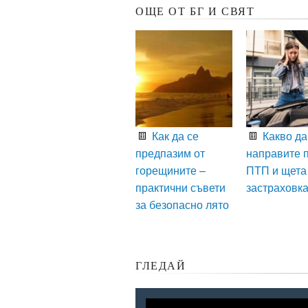
ОЩЕ ОТ БГ И СВЯТ
Как да се
Какво да
предпазим от
направите 
горещините –
ПТП и щета
практични съвети
застраховк
за безопасно лято
ГЛЕДАЙ