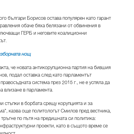
го българи Борисов остава популярен като гарант
равления обаче бяха белязани от обвинения в
ключващи ГЕРБ и неговите коалиционни
ът.
изборната нощ
кта, че новата антикорупционна партия на бившия
ов, подал оставка след като парламентът
правосъдната система през 2015 г., не е успяла да
а влизане в парламента.
ни стъпки в борбата срещу корупцията и за
а", казва още политологът Смилов пред вестника,
 тръгне по пътя на предишната си политика:
нфраструктурни проекти, като в същото време се
билност.