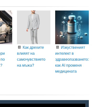
Как дрехите
Изкуственият
при
влияят на
интелект в
 по
самочувствието
здравеопазването:
а?
на мъжа?
как AI променя
медицината