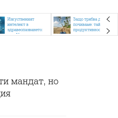
Изкуственият
Защо трябва да си
интелект в
почиваме: тайната на
здравеопазването:
продуктивността,
как AI променя
здравето и добрия
медицината
живот.
ти мандат, но
ция