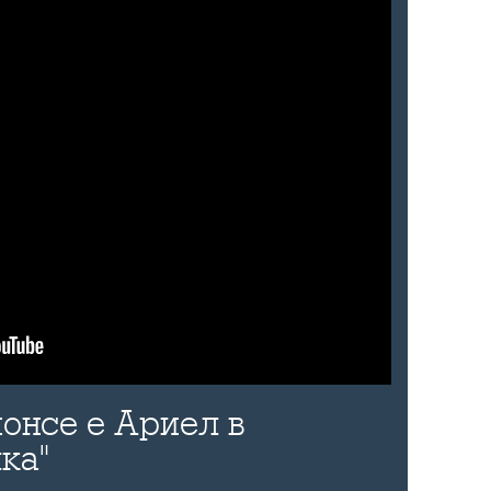
онсе е Ариел в
ка"