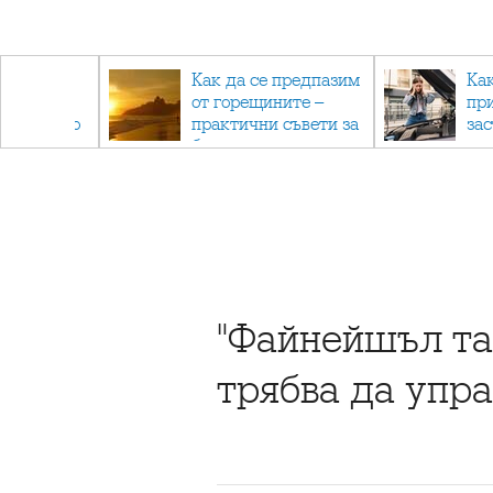
рез
Как да се предпазим
Ка
 - с
от горещините –
пр
ри отново
практични съвети за
за
та
безопасно лято
"Файнейшъл та
трябва да упр