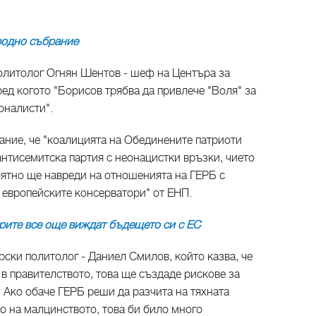
родно събрание
олитолог Огнян Шентов - шеф на Центъра за
ед когото "Борисов трябва да привлече "Воля" за
оналисти".
ние, че "коалицията на Обединените патриоти
антисемитска партия с неонацистки връзки, чието
оятно ще навреди на отношенията на ГЕРБ с
 европейските консерватори" от ЕНП.
рите все още виждат бъдещето си с ЕС
рски политолог - Даниел Смилов, който казва, че
 в правителството, това ще създаде рискове за
. Ако обаче ГЕРБ реши да разчита на тяхната
о на малцинството, това би било много