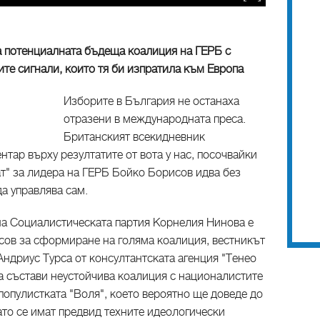
 потенциалната бъдеща коалиция на ГЕРБ с
те сигнали, които тя би изпратила към Европа
Изборите в България не останаха
отразени в международната преса.
Британският всекидневник
тар върху резултатите от вота у нас, посочвайки
т" за лидера на ГЕРБ Бойко Борисов идва без
а управлява сам.
 на Социалистическата партия Корнелия Нинова е
сов за сформиране на голяма коалиция, вестникът
ндриус Турса от консултантската агенция "Тенео
а състави неустойчива коалиция с националистите
популистката "Воля", което вероятно ще доведе до
ато се имат предвид техните идеологически