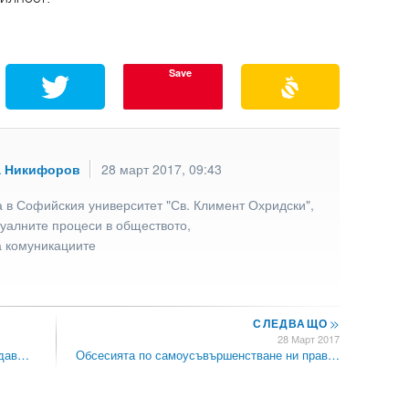
Save
а Никифоров
28 март 2017, 09:43
 в Софийския университет "Св. Климент Охридски",
туалните процеси в обществото,
а комуникациите
СЛЕДВАЩО
>>
28 Март 2017
ждав…
Обсесията по самоусъвършенстване ни прав…