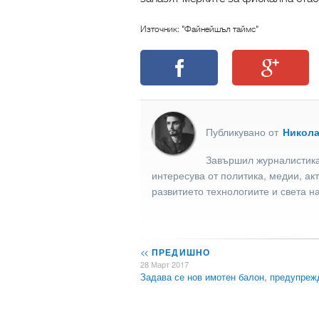
Източник: "Файнейшъл таймс"
Публикувано от
Никол
Завършил журналистика
интересува от политика, медии, ак
развитието технологиите и света н
<<
ПРЕДИШНО
28 Март 2017
Задава се нов имотен балон, предупре