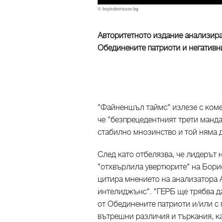
© boykoborissov.bg
Авторитетното издание анализира
Обединените патриоти и негативни
"Файненшъл таймс" излезе с комен
че "безпрецедентният трети манда
стабилно мнозинство и той няма д
След като отбелязва, че лидерът
"отхвърлила увертюрите" на Бори
цитира мнението на анализатора А
интелиджънс". "ГЕРБ ще трябва д
от Обединените патриоти и/или с 
вътрешни различия и търкания, к