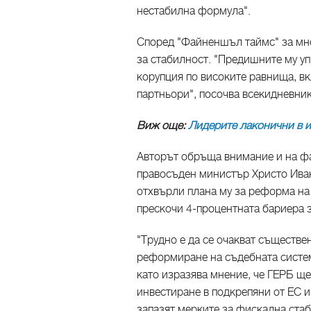
нестабилна формула".
Според "Файненшъл таймс" за мно
за стабилност. "Предишните му уп
корупция по високите равнища, в
партньори", посочва всекидневник
Виж още:
Лидерите лаконични в 
Авторът обръща внимание и на фа
правосъден министър Христо Иван
отхвърли плана му за реформа на 
прескочи 4-процентната бариера з
"Трудно е да се очакват съществе
реформиране на съдебната систем
като изразява мнение, че ГЕРБ ще
инвестиране в подкрепяни от ЕС и
запазят мерките за фискална ста