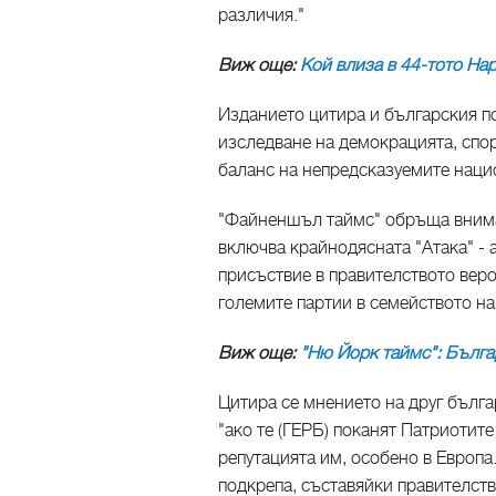
различия."
Виж още:
Кой влиза в 44-тото На
Изданието цитира и българския п
изследване на демокрацията, спор
баланс на непредсказуемите наци
"Файненшъл таймс" обръща внима
включва крайнодясната "Атака" - 
присъствие в правителството вер
големите партии в семейството на
Виж още:
"Ню Йорк таймс": Бълга
Цитира се мнението на друг бълга
"ако те (ГЕРБ) поканят Патриотите
репутацията им, особено в Европа
подкрепа, съставяйки правителств