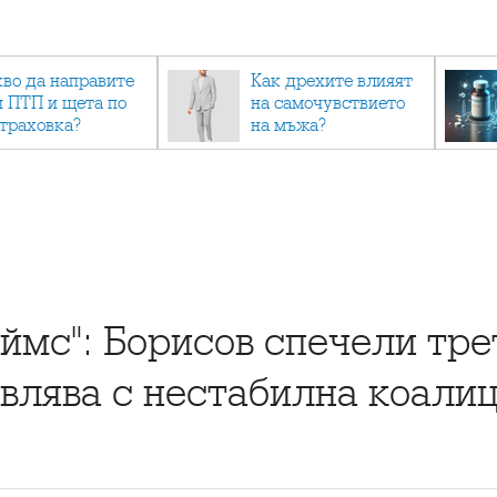
кво да направите
Как дрехите влияят
и ПТП и щета по
на самочувствието
страховка?
на мъжа?
ймс": Борисов спечели тре
авлява с нестабилна коали