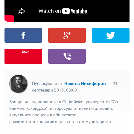
Save
Публикувано от
Никола Никифоров
21
септември 2015, 08:00
Завършил журналистика в Софийския университет "Св.
Климент Охридски", интересува от политика, медии,
актуалните процеси в обществото,
развитието технологиите и света на комуникациите