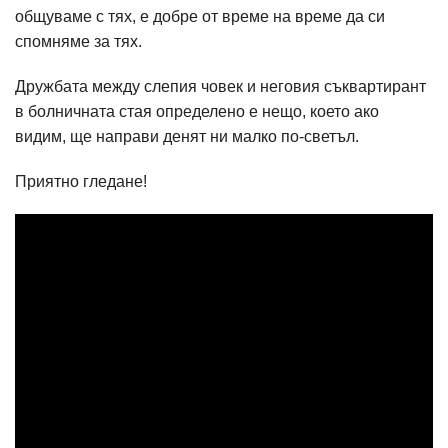
общуваме с тях, е добре от време на време да си
спомняме за тях.
Дружбата между слепия човек и неговия съквартирант
в болничната стая определено е нещо, което ако
видим, ще направи денят ни малко по-светъл.
Приятно гледане!