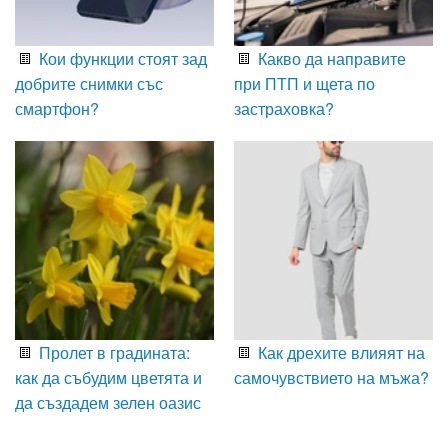
Кои функции стоят зад
Какво да направите
добрите снимки със
при ПТП и щета по
смартфон?
застраховка?
Пролет в градината:
Как дрехите влияят на
как да събудим цветята и
самочувствието на мъжа?
да създадем зелен оазис