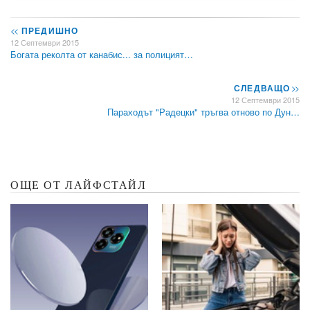
<<
ПРЕДИШНО
12 Септември 2015
Богата реколта от канабис... за полицият…
СЛЕДВАЩО
>>
12 Септември 2015
Параходът "Радецки" тръгва отново по Дун…
ОЩЕ ОТ ЛАЙФСТАЙЛ