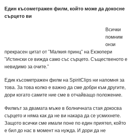
Един късометражен филм, който може да докосне
сърцето ви
Всички
помним
онзи
прекрасен цитат от "Малкия принц" на Екзюпери
"Истински се вижда само със сърцето. Същественото е
невидимо за очите."
Едик късометражен филм на SpiritClips ни напомня за
това. За това колко е важно да сме добри към другите,
дори когато самите ние сме в отчайващо положение.
Филмът за двамата мъже в болничната стая докосва
сърцето и няма как да не ви накара да се усмихнете.
Защото всички сме имали поне по един приятел, който
е бил до нас в момент на нужда. И дори да не