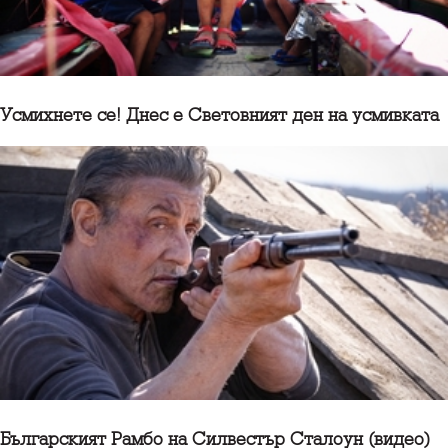
Усмихнете се! Днес е Световният ден на усмивката
Българският Рамбо на Силвестър Сталоун (видео)