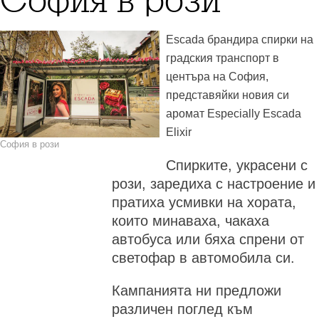
София в рози
Escada брандира спирки на
градския транспорт в
центъра на София,
представяйки новия си
аромат Especially Escada
Elixir
София в рози
Спирките, украсени с
рози, заредиха с настроение и
пратиха усмивки на хората,
които минаваха, чакаха
автобуса или бяха спрени от
светофар в автомобила си.
Кампанията ни предложи
различен поглед към