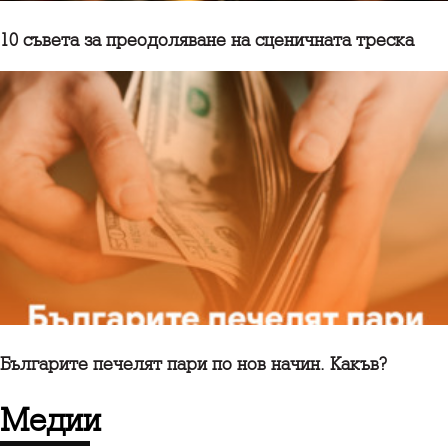
10 съветa за преодоляване на сценичната треска
Българите печелят пари по нов начин. Какъв?
медии