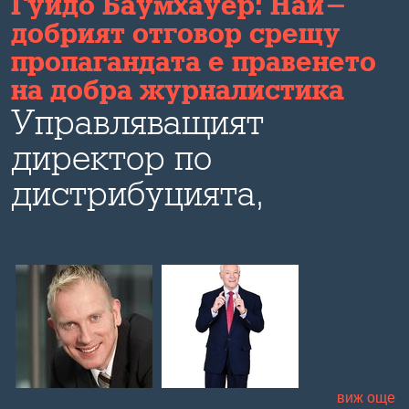
Гуидо Баумхауер: Най-
добрият отговор срещу
пропагандата е правенето
на добра журналистика
Управляващият
директор по
дистрибуцията,
маркетинга и
технологиите в "Дойче
веле" коментира пред
Bulevard.bg развитието
на медиите в ерата на
виж още
социалните мрежи,