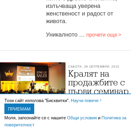
излъчваща уверена
женственост и радост от
живота.
Уникалното ...
прочети още
СЪБОТА, 28 СЕПТЕМВРИ, 2013
Кралят на
продажбите с
първи семинар
в България
Tози сайт използва "Бисквитки".
Научи повече
ПРИЕМАМ
Грант Лебьоф с първи семинар в
България
От продажбата на книжки с
Моля, запознайте се с нашите
Общи условия
и
Политика за
промоционални кодове за
поверителност
ресторанти, театри и кина до титлата