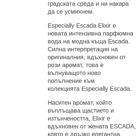
градската среда и ни накара
да се усмихнем.
Especially Escada Elixir е
новата интензивна парфюмна
вода на модна къща Escada.
Силна интерпретация на
оригиналния, вдъхновен от
рози аромат, това e
вълнуващото ново
попълнение към
колекцията Especially Escada.
Наситен аромат, който
въплъщава щастието и
изтънчеността, Elixir е
вдъхновен от жената ESCADA,
която е дръзко елегантна,