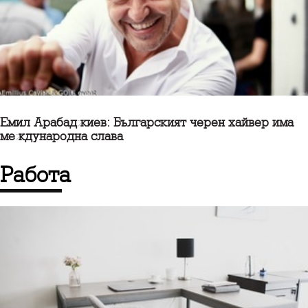
Емил Арабаджиев: Българският черен хайвер има
международна слава
работа