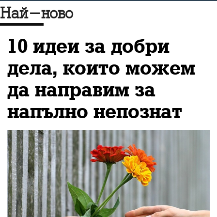
Най-ново
пропагандата в
информационния поток
10 идеи за добри
и бъдещето на медиите
дела, които можем
и журналистиката като
да направим за
цяло
напълно непознат