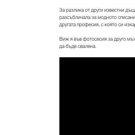
За разлика от други известни дъще
разсъбличала за модното списание
другата професия, с която си изк
Виж я във фотосесия за друго мъ
да бъде свалена.