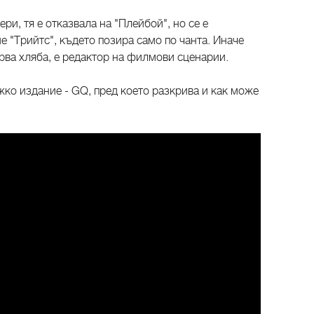
ри, тя е отказвала на "Плейбой", но се е
 "Трийтс", където позира само по чанта. Иначе
арва хляба, е редактор на филмови сценарии.
жко издание - GQ, пред което разкрива и как може