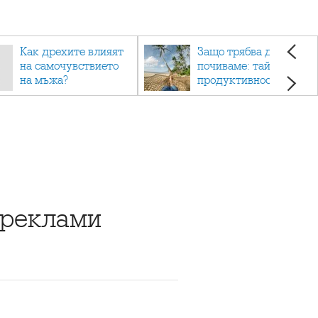
Как дрехите влияят
Защо трябва да си
на самочувствието
почиваме: тайната на
на мъжа?
продуктивността,
здравето и добрия
живот.
 реклами