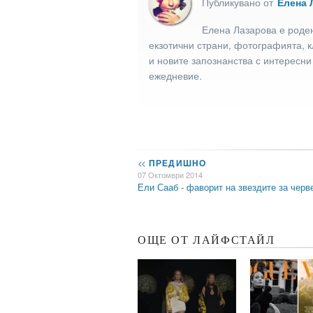
Публикувано от
Елена 
Елена Лазарова е роден
екзотични страни, фотографията, к
и новите запознанства с интересни
ежедневие.
<<
ПРЕДИШНО
07 Октомври 2014
Ели Сааб - фаворит на звездите за чер
ОЩЕ ОТ ЛАЙФСТАЙЛ