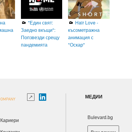
на
"Един свят:
Hair Love -
машна
Заедно вкъщи":
късометражна
Попзвезди срещу
анимация с
пандемията
"Оскар"
МЕДИИ
Bulevard.bg
Кариери