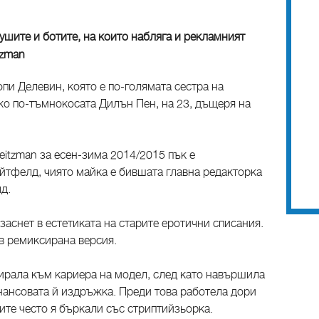
тушите и ботите, на които набляга и рекламният
tzman
опи Делевин, която е по-голямата сестра на
ко по-тъмнокосата Дилън Пен, на 23, дъщеря на
eitzman за есен-зима 2014/2015 пък е
тфелд, чиято майка е бившата главна редакторка
д.
 заснет в естетиката на старите еротични списания.
 в ремиксирана версия.
тирала към кариера на модел, след като навършила
нансовата й издръжка. Преди това работела дори
тите често я бъркали със стриптийзьорка.