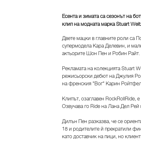
Есента и зимата са сезонът на бо
клип на модната марка Stuart Wei
Двете мацки в главните роли са П
супермодела Кара Делевин, и мал
актьорите Шон Пен и Робин Райт.
Рекламата на колекцията Stuart W
режисьорски дебют на Джулия Рой
на френския "Вог" Карин Ройтфел
Клипът, озаглавен RockRollRide, е
Озвучава го Ride на Лана Дел Рей
Дилън Пен разказва, че се ориен
18 и родителите й прекратили фи
като доставчик на пици, но клиен