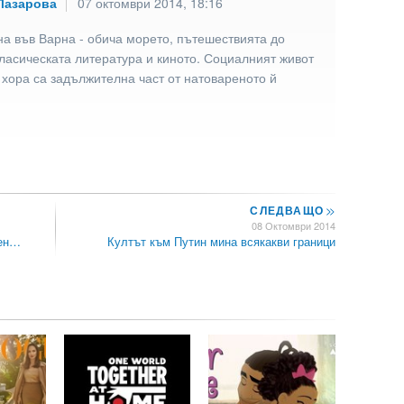
Лазарова
07 октомври 2014, 18:16
а във Варна - обича морето, пътешествията до
ласическата литература и киното. Социалният живот
 хора са задължителна част от натовареното й
СЛЕДВАЩО
>>
08 Октомври 2014
вен…
Култът към Путин мина всякакви граници