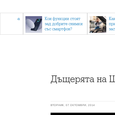
 съвети за
Кои функции стоят
Ка
зад добрите снимки
пр
не.
със смартфон?
за
Дъщерята на Ш
ВТОРНИК, 07 ОКТОМВРИ, 2014