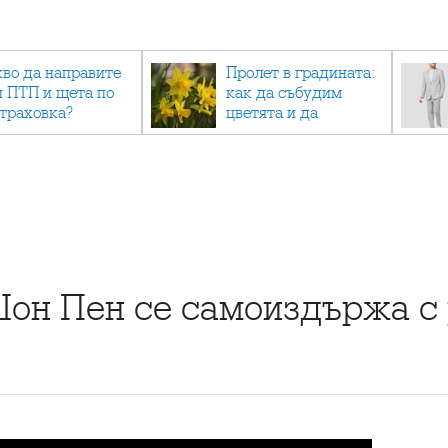
кво да направите
Пролет в градината:
и ПТП и щета по
как да събудим
страховка?
цветята и да
създадем зелен
оазис
он Пен се самоиздържа с