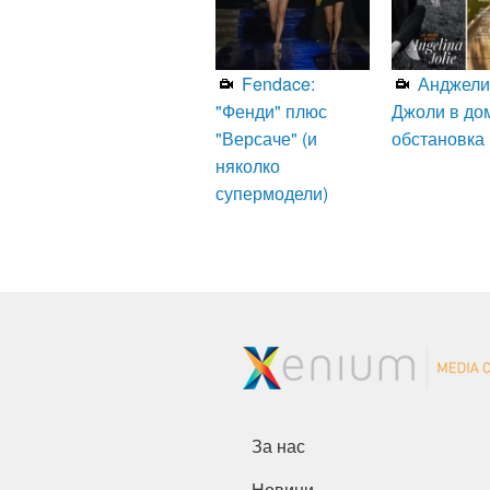
Fendace:
Анджели
"Фенди" плюс
Джоли в до
"Версаче" (и
обстановка
няколко
супермодели)
За нас