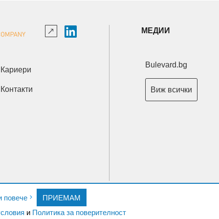
МЕДИИ
Bulevard.bg
Кариери
Контакти
Виж всички
Copyright © 2026 Ксениум ООД. Всички права запазени.
и повече
ПРИЕМАМ
Developed by
XeniumCompany.com
словия
и
Политика за поверителност