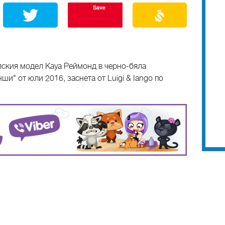
Save
ския модел Кауа Реймонд в черно-бяла
и" от юли 2016, заснета от Luigi & Iango по