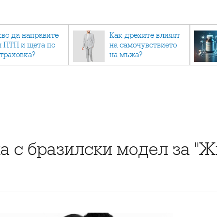
кво да направите
Как дрехите влияят
и ПТП и щета по
на самочувствието
страховка?
на мъжа?
а с бразилски модел за "