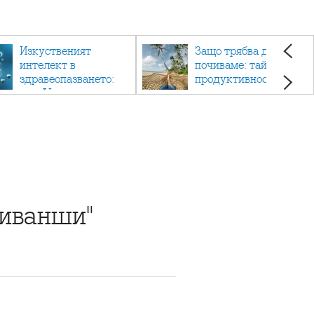
Изкуственият
Защо трябва да си
интелект в
почиваме: тайната на
здравеопазването:
продуктивността,
как AI променя
здравето и добрия
медицината
живот.
Живанши"