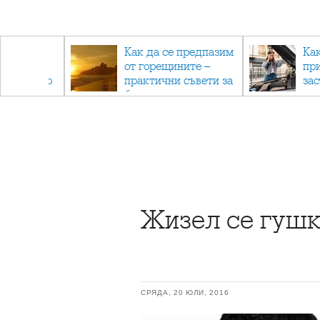
рез
Как да се предпазим
Ка
 - с
от горещините –
пр
ри отново
практични съвети за
за
та
безопасно лято
Жизел се гушк
СРЯДА, 20 ЮЛИ, 2016