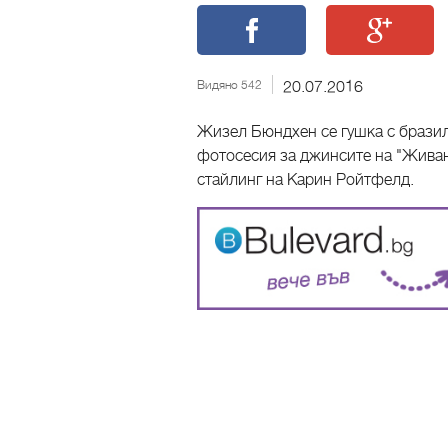
Видяно 542
20.07.2016
Жизел Бюндхен се гушка с бразил
фотосесия за джинсите на "Живанш
стайлинг на Карин Ройтфелд.