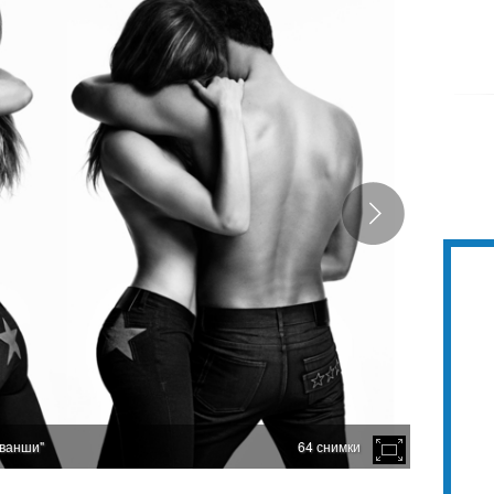
иванши"
64 снимки