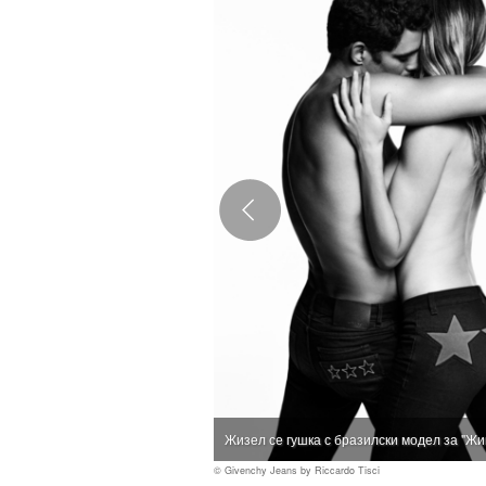
Жизел се гушка с бразилски модел за "Ж
© Givenchy Jeans by Riccardo Tisci