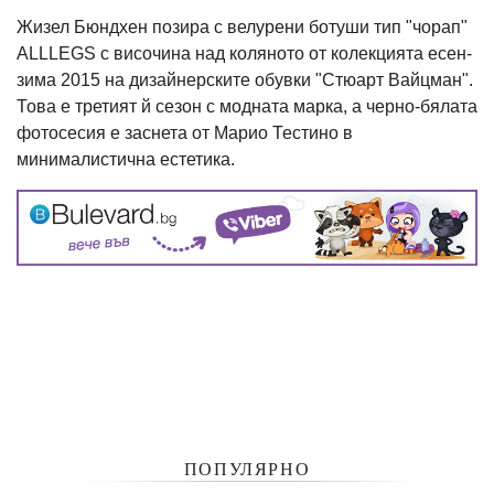
Жизел Бюндхен позира с велурени ботуши тип "чорап"
ALLLEGS с височина над коляното от колекцията есен-
зима 2015 на дизайнерските обувки "Стюарт Вайцман".
Това е третият й сезон с модната марка, а черно-бялата
фотосесия е заснета от Марио Тестино в
минималистична естетика.
ПОПУЛЯРНО