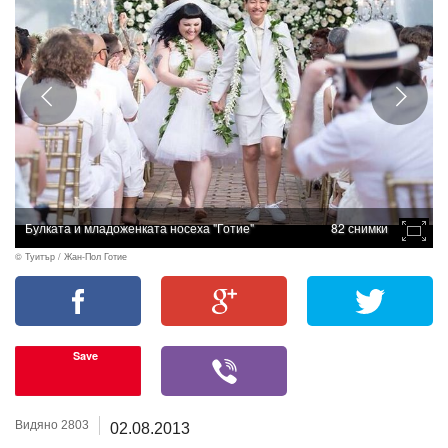
Булката и младоженката носеха "Готие"
82 снимки
© Туитър / Жан-Пол Готие
Save
Видяно 2803
02.08.2013