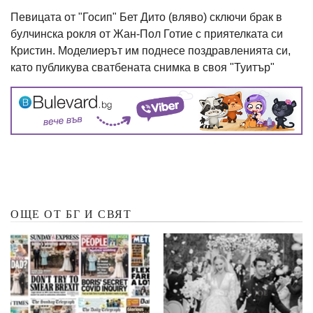
Певицата от "Госип" Бет Дито (вляво) сключи брак в
булчинска рокля от Жан-Пол Готие с приятелката си
Кристин. Моделиерът им поднесе поздравленията си,
като публикува сватбената снимка в своя "Туитър"
ОЩЕ ОТ БГ И СВЯТ