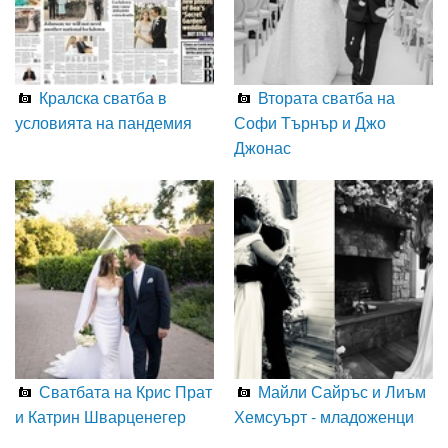
Кралска сватба в
Втората сватба на
условията на пандемия
Софи Търнър и Джо
Джонас
Сватбата на Крис Прат
Майли Сайръс и Лиъм
и Катрин Шварценегер
Хемсуърт - младоженци