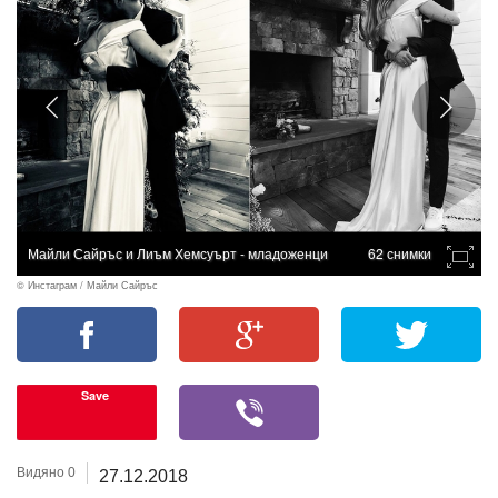
Майли Сайръс и Лиъм Хемсуърт - младоженци
62 снимки
© Инстаграм / Майли Сайръс
Save
Видяно 0
27.12.2018