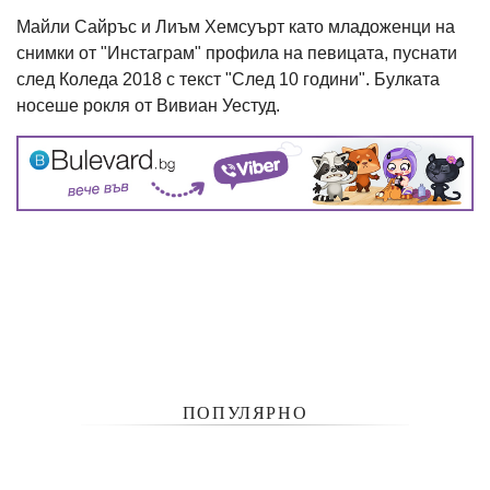
Майли Сайръс и Лиъм Хемсуърт като младоженци на
снимки от "Инстаграм" профила на певицата, пуснати
след Коледа 2018 с текст "След 10 години". Булката
носеше рокля от Вивиан Уестуд.
ПОПУЛЯРНО