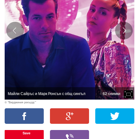
Майли Сайръс и Марк Ронсън с общ сингъл
62 снимки
© "Вирджиния рекърдс"
Save