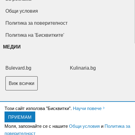
Общи условия
Политика за поверителност
Политика на 'Бисквитките'
МЕДИИ
Bulevard.bg
Kulinaria.bg
Виж всички
Tози сайт използва "Бисквитки".
Научи повече
ПРИЕМАМ
Copyright © 2026 Ксениум ООД. Всички права запазени.
Developed by
Моля, запознайте се с нашите
Общи условия
и
Политика за
XeniumCompany.com
поверителност