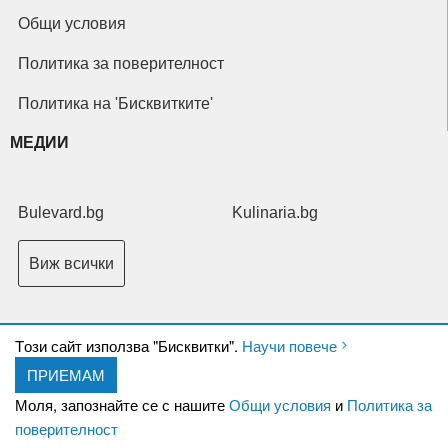
Общи условия
Политика за поверителност
Политика на 'Бисквитките'
МЕДИИ
Bulevard.bg
Kulinaria.bg
Виж всички
Tози сайт използва "Бисквитки".
Научи повече
ПРИЕМАМ
Copyright © 2026 Ксениум ООД. Всички права запазени.
Developed by
Моля, запознайте се с нашите
Общи условия
и
Политика за
XeniumCompany.com
поверителност