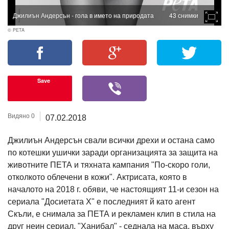
Джилиън Андерсън - гола в името на природата
43 снимки
© PETA
Save
Видяно 0
07.02.2018
Джилиън Андерсън свали всички дрехи и остана само
по котешки ушички заради организацията за защита на
животните ПЕТА и тяхната кампания "По-скоро голи,
отколкото облечени в кожи". Актрисата, която в
началото на 2018 г. обяви, че настоящият 11-и сезон на
сериала "Досиетата Х" е последният й като агент
Скъли, е снимала за ПЕТА и рекламен клип в стила на
друг неин сериал, "Ханибал" - седнала на маса, върху