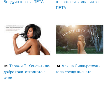
Болдуин гола за ПЕТА
първата си кампания за
ПЕТА
Таражи П. Хенсън - по-
Алиша Силвърстоун -
добре гола, отколкото в
гола срещу вълната
кожи