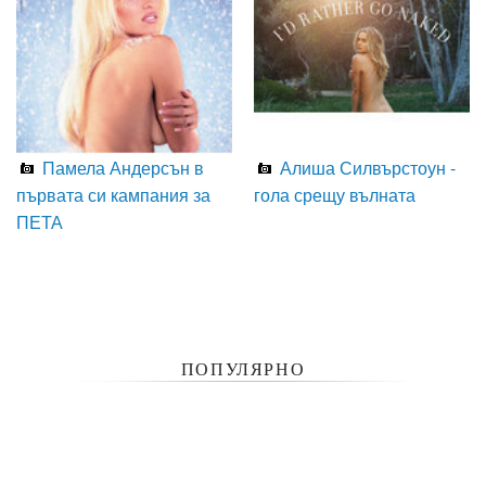
Памела Андерсън в
Алиша Силвърстоун -
първата си кампания за
гола срещу вълната
ПЕТА
ПОПУЛЯРНО