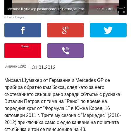
Михаел Шумахер разочарован от отпадането
11 снимки
© Getty Images
Save
Видяно 1292
31.01.2012
Михаел Шумахер от Германия и Mercedes GP се
прибира обратно към бокса, след като за него
състезанието свърши рано заради сблъсък с руснака
Виталий Петров от тима на "Рено" по време на
поредния кръг от "Формула 1" в Южна Корея, 16
октомври 2011 г. Трите му сезона с "Мерцедес" (2010-
2012) приключиха само с едно качване на почетната
стълбичка и той се пенсионира на 43.