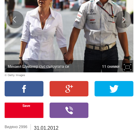
Михаел Шумахер със съпругата си
11 снимки
© Getty Images
Save
Видяно 2996
31.01.2012