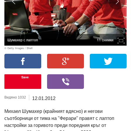
Шумахер с лаптоп
11 снимки
© Getty Images / Shell
Save
Видяно 1032
12.01.2012
Михаел Шумахер (крайният вдясно) и негови
съотборници от тима на "Ферари" правят с лаптоп
настройки за горивото преди поредния кръг от