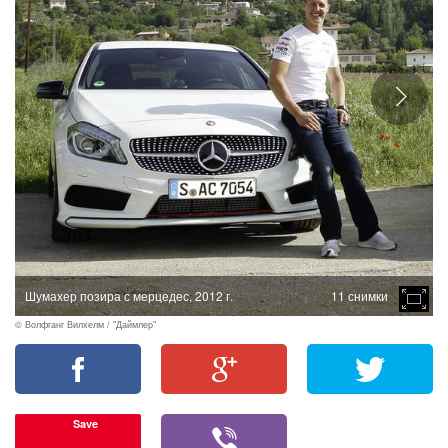
Шумахер позира с мерцедес, 2012 г.
11 снимки
© Волфганг Вилхелм / "Даймлер"
Save