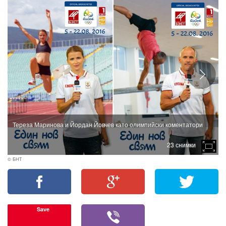
Тереза Маринова и Йордан Йовчев като олимпийски коментатори
23 снимки
© БНТ
Save