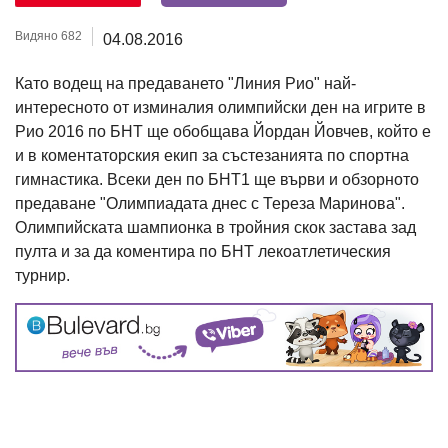
Видяно 682
04.08.2016
Като водещ на предаването "Линия Рио" най-
интересното от изминалия олимпийски ден на игрите в
Рио 2016 по БНТ ще обобщава Йордан Йовчев, който е
и в коментаторския екип за състезанията по спортна
гимнастика. Всеки ден по БНТ1 ще върви и обзорното
предаване "Олимпиадата днес с Тереза Маринова".
Олимпийската шампионка в тройния скок застава зад
пулта и за да коментира по БНТ лекоатлетическия
турнир.