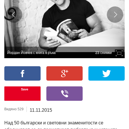
Йордан Йовчев с книга в ръка
23 снимки
Save
Видяно 529
11.11.2015
Над 50 български и световни знаменитости се