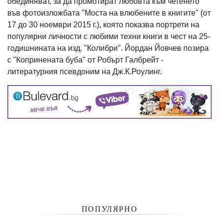
обединяват, за да промотират любовта към четенето
във фотоизложбата "Моста на влюбените в книгите" (от
17 до 30 ноември 2015 г.), която показва портрети на
популярни личности с любими техни книги в чест на 25-
годишнината на изд. "Колибри". Йордан Йовчев позира
с "Копринената буба" от Робърт Галбрейт -
литературния псевдоним на Дж.К.Роулинг.
ПОПУЛЯРНО