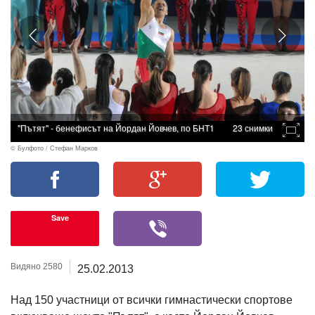
"Пътят" - бенефисът на Йордан Йовчев, по БНТ1
23 снимки
© Булфото / Стефан Марков
Save
Видяно 2580
25.02.2013
Над 150 участници от всички гимнастически спортове