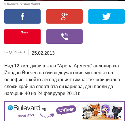
© Булфото / Стефан Марков
Save
Видяно 2481
25.02.2013
Над 12 хил. души в зала "Арена Армеец" аплодираха
Йордан Йовчев на близо двучасовия му спектакъл
бенефис, с който легендарният гимнастик официално
сложи край на спортната си кариера, ден преди да
навърши 40 на 24 февруари 2013 г.