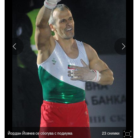
Йордан Йовчев се сбогува с подиума
23 снимки