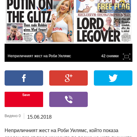
Неприличният жест на Роби Уилямс
42 снимки
Save
Видяно 0
15.06.2018
Неприличният жест на Роби Уилямс, който показа