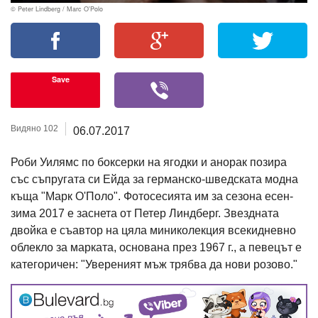
© Peter Lindberg / Marc O'Polo
Save
Видяно 102
06.07.2017
Роби Уилямс по боксерки на ягодки и анорак позира
със съпругата си Ейда за германско-шведската модна
къща "Марк О'Поло". Фотосесията им за сезона есен-
зима 2017 е заснета от Петер Линдберг. Звездната
двойка е съавтор на цяла миниколекция всекидневно
облекло за марката, основана през 1967 г., а певецът е
категоричен: "Увереният мъж трябва да нови розово."