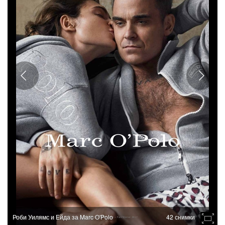
Роби Уилямс и Ейда за Marc O'Polo
42 снимки