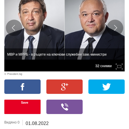
МВР и МРРБ - в ръцете на ключови служебни зам.-министри
32 снимки
© President.bg
Save
Видяно 0
01.08.2022