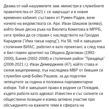
Двама от най-нашумелите зам.-министри в служебните
правителства от 2021 г. се завръщат и в новия
временен кабинет, съставен от Румен Радев, вече
начело на ведомствата си. Арх. Иван Шишков (вляво),
който беше дясна ръка на Виолета Комитова в МРРБ,
сега трябва да се справя с наследството на Гроздан
Караджов ("Има такъв народ"). На 58, той е завършил
столичния ВИАС, работил е като проектант, а след това
е бил главен архитект на Община Драгоман (1992-
2000), Банкя (2002-2008) и столичния район "Триадица"
(2008-2021 г.). Иван Демерджиев (47), който става и
силов вицепремиер, пък наследява МВР от бившия си
служебен шеф Бойко Рашков, за да подготви
четвъртите за година и половина парламентарни
избори. Той е завършил право в родния си Пловдив,
където работи като адвокат. Известен е със силните си
обществени позиции и взима активно участие при
обсъждането на важните теми в сферата на