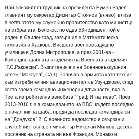
Най-близкият сътрудник на президента Румен Радев -
главният му секретар Димитър Стоянов (вляво), влиза
в четвъртото му служебно правителство като министър
на отбраната. Белокос, но едва 53-годишен, той е
роден в Свиленград, завършил е Математическа
гимназия в Хасково, Висшето военновъздушно
училище в Долна Митрополия, а през 2001-ва -
Командно-щабната академия на Военната академия
"Г.С.Раковски". Възпитаник е и на Военновъздушния
колеж "Максуел", САЩ. Започва в армията като техник
към изтребителния авиационен полк в Узунджово, след
което заема командно-инженерни длъжности, вкл. в
Трета изтребителна авиобаза "Граф Игнатиево". През
2013-2016 г. е в командването на ВВС, където последно
е началник на щаба, преди да последва командира си
на "Дондуков" 2. С военното ведомство е свързан и
служебният външен министър Николай Милков, досега
посланик на страната ни във Франция, Монако и