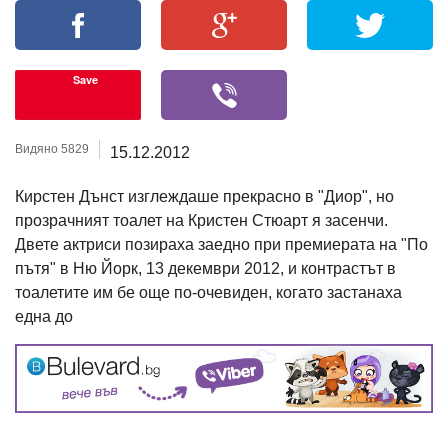
Save
Видяно 5829
15.12.2012
Кирстен Дънст изглеждаше прекрасно в "Диор", но
прозрачният тоалет на Кристен Стюарт я засенчи.
Двете актриси позираха заедно при премиерата на "По
пътя" в Ню Йорк, 13 декември 2012, и контрастът в
тоалетите им бе още по-очевиден, когато застанаха
една до