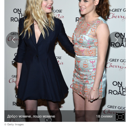
Добро момиче, лошо момиче
18 снимки
© Getty Images