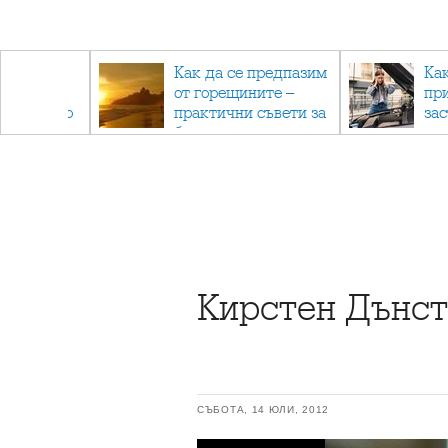
рез
Как да се предпазим
Ка
 - с
от горещините –
пр
ри отново
практични съвети за
за
та
безопасно лято
Кирстен Дънст
СЪБОТА, 14 ЮЛИ, 2012