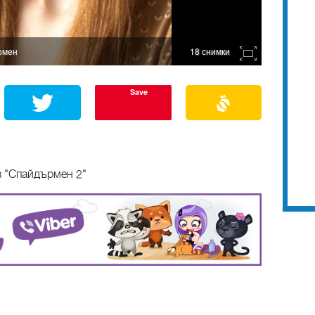
рмен
18 снимки
Save
в "Спайдърмен 2"