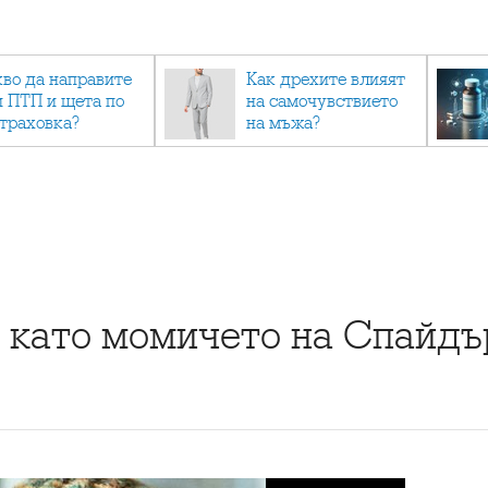
кво да направите
Как дрехите влияят
и ПТП и щета по
на самочувствието
страховка?
на мъжа?
 като момичето на Спайд