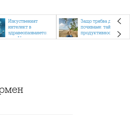
Изкуственият
Защо трябва да си
интелект в
почиваме: тайната на
здравеопазването:
продуктивността,
как AI променя
здравето и добрия
медицината
живот.
ърмен