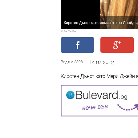
Кирстен Дънст като момичето на Спайдъ
© Би Ти Ви
Видяно 2898
14.07.2012
Кирстен Дънст като Мери Джейн 