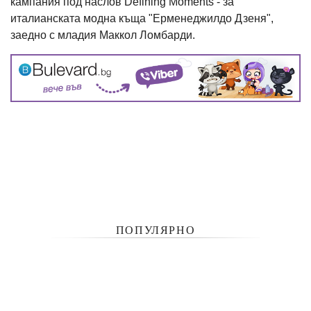
кампания под наслов Defining Moments - за
италианската модна къща "Ерменеджилдо Дзеня",
заедно с младия Маккол Ломбарди.
ПОПУЛЯРНО