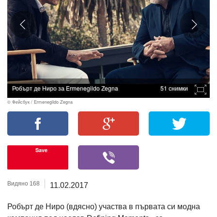
Робърт де Ниро за Ermenegildo Zegna
51 снимки
© Фейсбук / Ermenegildo Zegna
Save
Видяно 168
11.02.2017
Робърт де Ниро (вдясно) участва в първата си модна