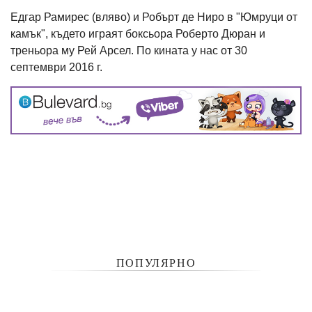
Едгар Рамирес (вляво) и Робърт де Ниро в "Юмруци от
камък", където играят боксьора Роберто Дюран и
треньора му Рей Арсел. По кината у нас от 30
септември 2016 г.
ПОПУЛЯРНО