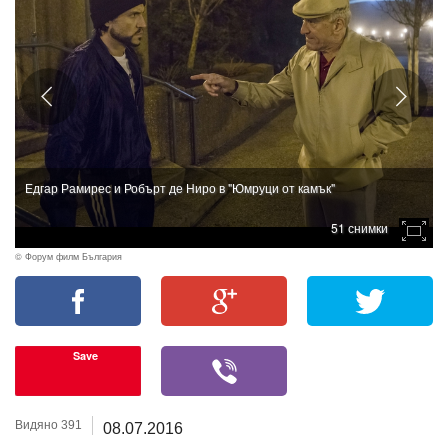
Едгар Рамирес и Робърт де Ниро в "Юмруци от камък"
51 снимки
© Форум филм България
Save
Видяно 391
08.07.2016