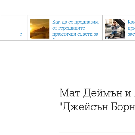
рез
Как да се предпазим
Ка
 - с
от горещините –
пр
ри отново
практични съвети за
за
та
безопасно лято
Мат Деймън и 
"Джейсън Борн