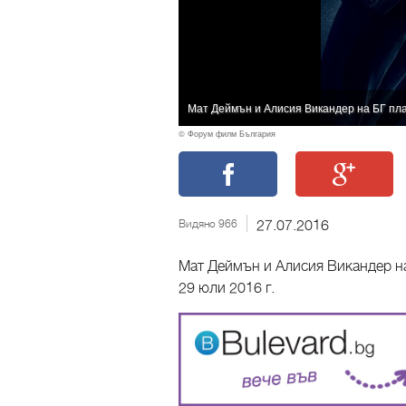
Мат Деймън и Алисия Викандер на БГ пла
© Форум филм България
Видяно 966
27.07.2016
Мат Деймън и Алисия Викандер на 
29 юли 2016 г.