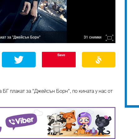
кат за "Джейсън Борн"
31 снимки
Save
БГ плакат за "Джейсън Борн", по кината у нас от