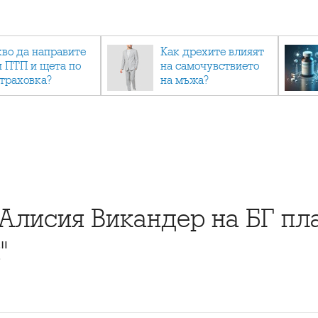
кво да направите
Как дрехите влияят
и ПТП и щета по
на самочувствието
страховка?
на мъжа?
Алисия Викандер на БГ пла
"