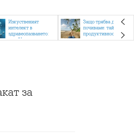
Изкуственият
Защо трябва да си
интелект в
почиваме: тайната на
здравеопазването:
продуктивността,
как AI променя
здравето и добрия
медицината
живот.
кат за