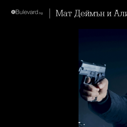
Мат Деймън и Ал