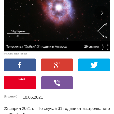
Телескопът "Хъбъл": 31 години в Космоса
29 снимки
© NASA, ESA, STScI
Save
Видяно 0
10.05.2021
23 април 2021 г. - По случай 31 години от изстрелването