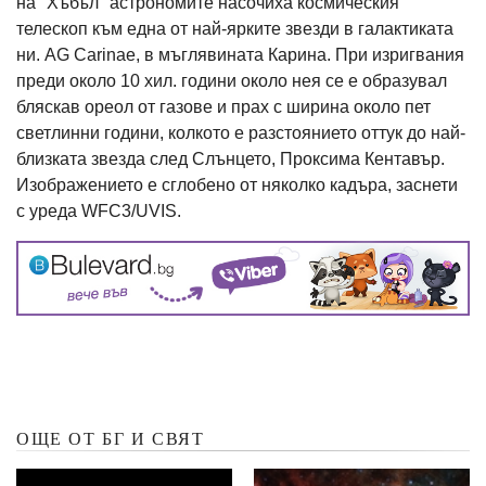
на "Хъбъл" астрономите насочиха космическия
телескоп към една от най-ярките звезди в галактиката
ни. AG Carinae, в мъглявината Карина. При изригвания
преди около 10 хил. години около нея се е образувал
бляскав ореол от газове и прах с ширина около пет
светлинни години, колкото е разстоянието оттук до най-
близката звезда след Слънцето, Проксима Кентавър.
Изображението е сглобено от няколко кадъра, заснети
с уреда WFC3/UVIS.
ОЩЕ ОТ БГ И СВЯТ