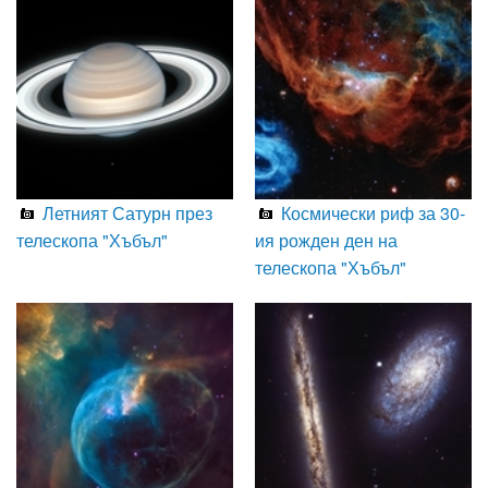
Летният Сатурн през
Космически риф за 30-
телескопа "Хъбъл"
ия рожден ден на
телескопа "Хъбъл"