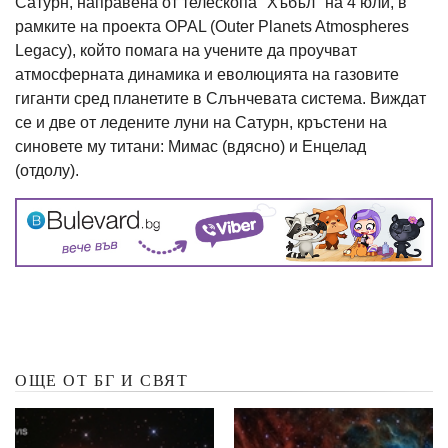
Сатурн, направена от телескопа "Хъбъл" на 4 юли, в
рамките на проекта OPAL (Outer Planets Atmospheres
Legacy), който помага на учените да проучват
атмосферната динамика и еволюцията на газовите
гиганти сред планетите в Слънчевата система. Виждат
се и две от ледените луни на Сатурн, кръстени на
синовете му титани: Мимас (вдясно) и Енцелад
(отдолу).
ОЩЕ ОТ БГ И СВЯТ