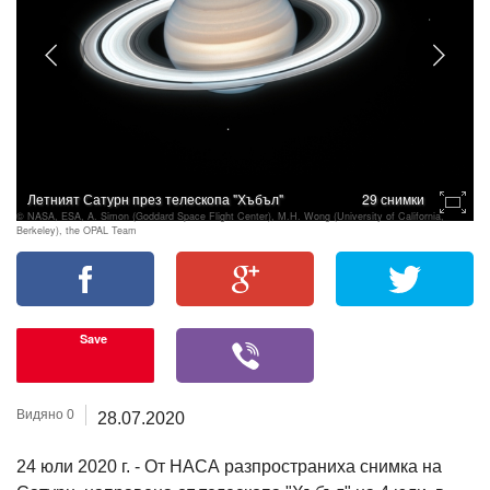
Летният Сатурн през телескопа "Хъбъл"
29 снимки
© NASA, ESA, A. Simon (Goddard Space Flight Center), M.H. Wong (University of California,
Berkeley), the OPAL Team
Save
Видяно 0
28.07.2020
24 юли 2020 г. - От НАСА разпространиха снимка на