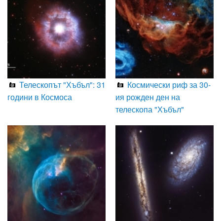
Телескопът "Хъбъл": 31
Космически риф за 30-
години в Космоса
ия рожден ден на
телескопа "Хъбъл"