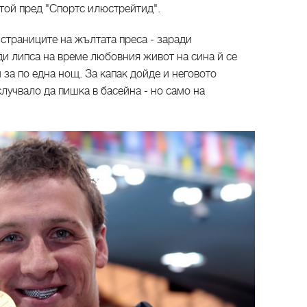
 той пред "Спортс илюстрейтид".
 страниците на жълтата преса - заради
ди липса на време любовния живот на сина й се
за по една нощ. За капак дойде и неговото
случвало да пишка в басейна - но само на