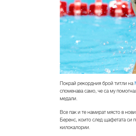
Покрай рекордния брой титли на
споменава само, че са му помогн
медали.
Все пак и те намират място в нов
Беренс, които след щафетата си 
килокалории.