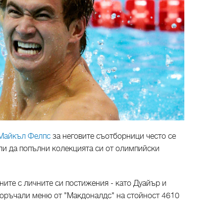
Майкъл Фелпс
за неговите съотборници често се
али да попълни колекцията си от олимпийски
ините с личните си постижения - като Дуайър и
поръчали меню от "Макдоналдс" на стойност 4610