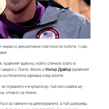
н медал и декоративна пластина на зъбите, т.нар.
наме
е, крайният вдясно), който спечели злато в
 заедно с Лохте, Фелпс и
Конър Дуайър
(крайният
а състезателна кариера след игрите.
че плуването е в кръвта му, тъй като майка му
на, откакто се помни.
та и за тайните на депилирането, а той разкрива,