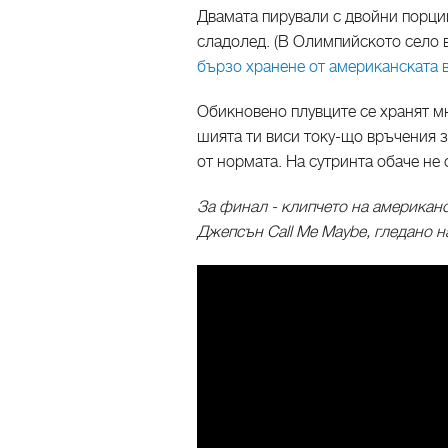
Двамата пирували с двойни порци
сладолед. (В Олимпийското село 
бързо хранене от американската 
Обикновено плувците се хранят мн
шията ти виси току-що връчения 
от нормата. На сутринта обаче не 
За финал - клипчето на американс
Джепсън Call Me Maybe, гледано на