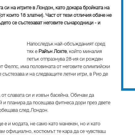
 си на игрите в Лондон, като докара бройката на
т които 18 златни). Част от тези отличия обаче не
ъдето се състезават неговите сънародници - и
Напоследък най-обсъжданият сред
тях е
Райън Лохте
, който миналия
петък отпразнува 28-ия си рожден
 от Фелпс, има половината от неговите олимпийски
е състезава и на следващите летни игри, в Рио де
 от славата си и извън басейна. Обичам да
й и планира да посещава фитнеса дори през двете
 обещава след Лондон.
 е и модата, не само като манекен, но и като
ам официално, костюмът те кара да се чувстваш