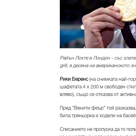
Райън Лохте в Лондон - със злате
grill, в десена на американското з
Рики Беренс
(на снимката най-гор
шафетата 4 х 200 м свободен стил
вляво), също се отказва от активн
Пред "Венити феър" той разказва, 
била треньорка и ходели на басей
Списанието не пропуска да го попи