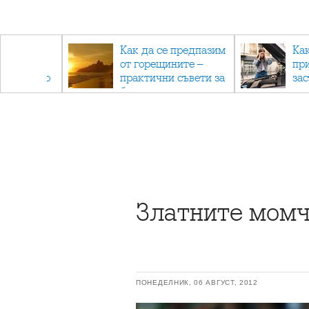
рез
Как да се предпазим
Ка
 - с
от горещините –
пр
ри отново
практични съвети за
за
та
безопасно лято
Златните момч
ПОНЕДЕЛНИК, 06 АВГУСТ, 2012