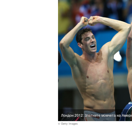
Лондон 2012: Златните момчета на Амер
© Getty Images