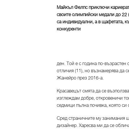
Майкъл Фелпс приключи кариерата
своите олимпийски медали до 22 (о
са индивидуални, а в щафетата, к
конкуренти
ден. Той е с година по-възрастен
отличия (11), но възнамерява да с
Жанейро през 2016-а.
Красавецът смята да се възползва
изглеждам добре, откровеничи то
седмици пълна почивка, която си
Сред страничните му занимания ще
дизайнер. Харесва ми да се облич