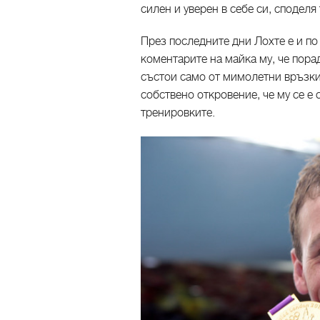
силен и уверен в себе си, споделя
През последните дни Лохте е и по
коментарите на майка му, че пора
състои само от мимолетни връзки 
собствено откровение, че му се е 
тренировките.