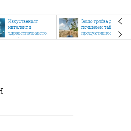
Изкуственият
Защо трябва да си
интелект в
почиваме: тайната на
здравеопазването:
продуктивността,
как AI променя
здравето и добрия
медицината
живот.
н