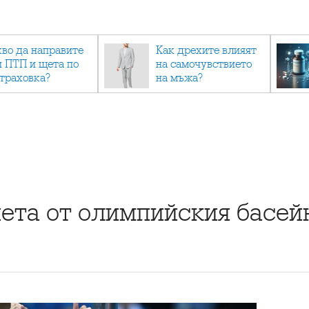
кво да направите
Как дрехите влияят
и ПТП и щета по
на самочувствието
страховка?
на мъжа?
ета от олимпийския басей