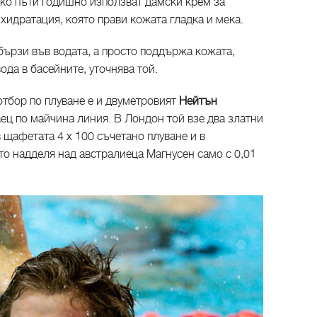
олко пъти годишно използват дамски крем за
идратация, която прави кожата гладка и мека.
-бързи във водата, а просто поддържа кожата,
ода в басейните, уточнява той.
тбор по плуване е и двуметровият
Нейтън
аец по майчина линия. В Лондон той взе два златни
в щафетата 4 х 100 съчетано плуване и в
то надделя над австралиеца Магнусен само с 0,01