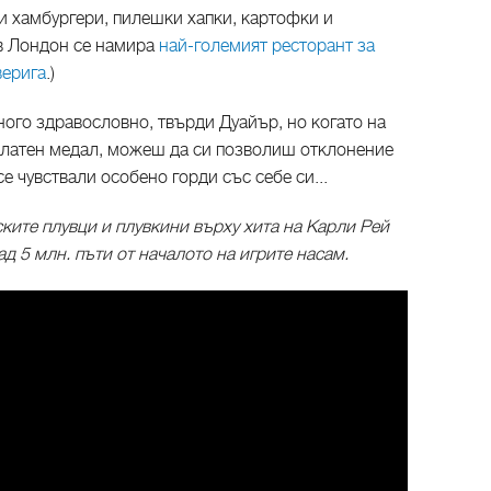
и хамбургери, пилешки хапки, картофки и
в Лондон се намира
най-големият ресторант за
верига
.)
ого здравословно, твърди Дуайър, но когато на
златен медал, можеш да си позволиш отклонение
се чувствали особено горди със себе си...
ките плувци и плувкини върху хита на Карли Рей
д 5 млн. пъти от началото на игрите насам.