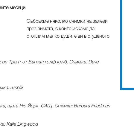
ните месеци
Събрахме няколко снимки на залези
през зимата, с които искаме да
стоплим малко душите ви в студеното
 он Трент от Багнал голф клуб. Снимка: Dave
ка: rusellk
ака, щата Ню Йорк, САЩ. Снимка: Barbara Friedman
: Kaila Lingwood