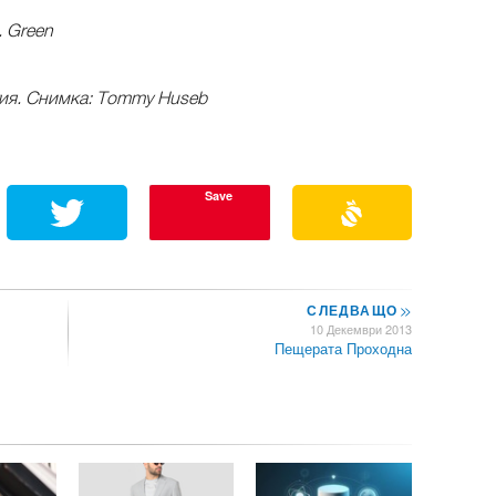
. Green
гия. Снимка: Tommy Huseb
Save
СЛЕДВАЩО
>>
10 Декември 2013
Пещерата Проходна