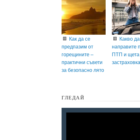
Как да се
Какво да
предпазим от
направите 
горещините –
ПТП и щета
практични съвети
застраховк
за безопасно лято
ГЛЕДАЙ