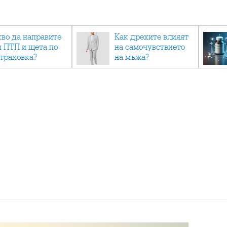
кво да направите
Как дрехите влияят
и ПТП и щета по
на самочувствието
страховка?
на мъжа?