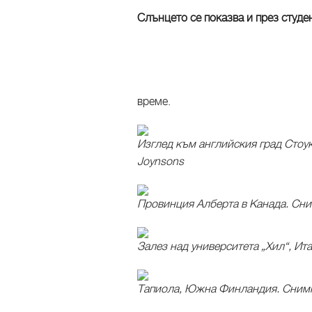
Слънцето се показва и през студе
време.
Изглед към английския град Стоук
Joynsons
Провинция Алберта в Канада. Сним
Залез над университета „Хил“, Ит
Тапиола, Южна Финландия. Снимка