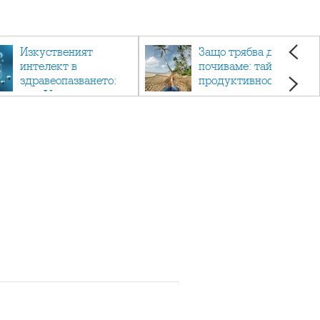
Изкуственият
Защо трябва да си
интелект в
почиваме: тайната на
здравеопазването:
продуктивността,
как AI променя
здравето и добрия
медицината
живот.