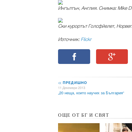
Ингълтън, Англия. Снимка: Mike D
Ски курортът Голсфйелет, Норве
Източник:
Flickr
<<
ПРЕДИШНО
11 Декември 2013
„20 неща, които научих за България“
ОЩЕ ОТ БГ И СВЯТ