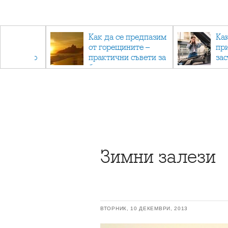
рез
Как да се предпазим
Ка
 - с
от горещините –
пр
ри отново
практични съвети за
за
та
безопасно лято
Зимни залези
ВТОРНИК, 10 ДЕКЕМВРИ, 2013