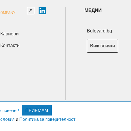
МЕДИИ
Bulevard.bg
Кариери
Контакти
Виж всички
Copyright © 2026 Ксениум ООД. Всички права запазени.
и повече
ПРИЕМАМ
Developed by
XeniumCompany.com
словия
и
Политика за поверителност