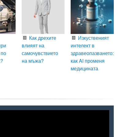
Как дрехите
Изкуственият
при
влияят на
интелект в
 по
самочувствието
здравеопазването:
а?
на мъжа?
как AI променя
медицината