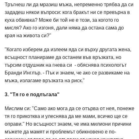
Тръгнеш ли да мразиш мъжа, непременно трябва да си
зададеш някои въпроси: кога бракът ни се превърна в
куха обвивка? Може би той не е този, за когото го
мисля? Ако го изгоня, дали няма да остана сама до
края на живота си?"
"Когато изберем да излеем яда си върху другата жена,
всъщност планираме да останем във връзката, но
търсим отдушник на гнева си - обяснява психологът
Бранди Инглър. - Пък и знаем, че ако се развикаме на
мъжа, излагаме връзката на риск."
3. "Тя го е подлъгала"
Мислим си: "Само ако мога да се отърва от нея, понеже
тя го прикотква и улеснява да ме мами, всичко ще се
оправи." Но всъщност знаем, че има милиони причини
мъжете да мамят и проблемът обикновено е по-