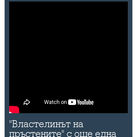
"Властелинът на
пръстените" с още една