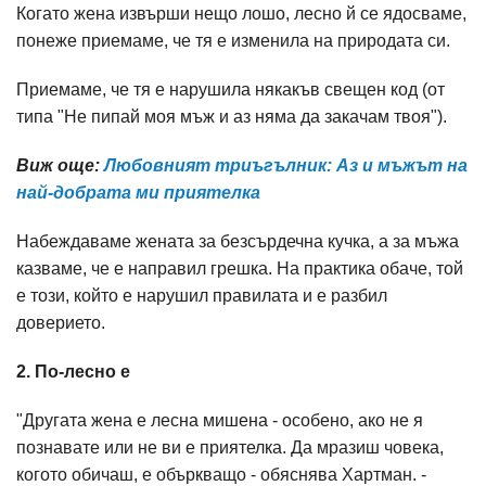
Когато жена извърши нещо лошо, лесно й се ядосваме,
понеже приемаме, че тя е изменила на природата си.
Приемаме, че тя е нарушила някакъв свещен код (от
типа "Не пипай моя мъж и аз няма да закачам твоя").
Виж още:
Любовният триъгълник: Аз и мъжът на
най-добрата ми приятелка
Набеждаваме жената за безсърдечна кучка, а за мъжа
казваме, че е направил грешка. На практика обаче, той
е този, който е нарушил правилата и е разбил
доверието.
2. По-лесно е
"Другата жена е лесна мишена - особено, ако не я
познавате или не ви е приятелка. Да мразиш човека,
когото обичаш, е объркващо - обяснява Хартман. -