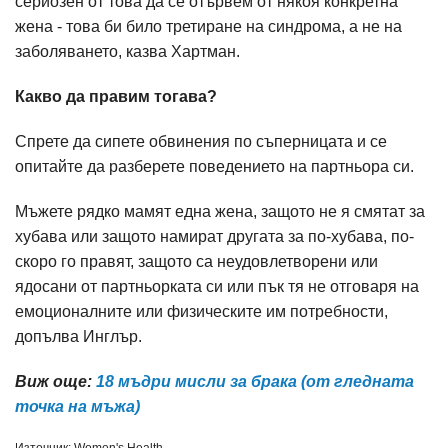
сериозен от това да се отървем от някоя конкретна
жена - това би било третиране на синдрома, а не на
заболяването, казва Хартман.
Какво да правим тогава?
Спрете да сипете обвинения по съперницата и се
опитайте да разберете поведението на партньора си.
Мъжете рядко мамят една жена, защото не я смятат за
хубава или защото намират другата за по-хубава, по-
скоро го правят, защото са неудовлетворени или
ядосани от партньорката си или пък тя не отговаря на
емоционалните или физическите им потребности,
допълва Инглър.
Виж още:
18 мъдри мисли за брака (от гледната
точка на мъжа)