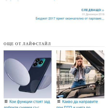
СЛЕДВАЩО
>>
01 Декември 2016
Бюджет 2017 приет окончателно от парламе…
ОЩЕ ОТ ЛАЙФСТАЙЛ
Кои функции стоят зад
Какво да направите
добрите снимки със
при ПТП и щета по