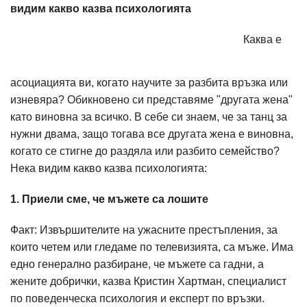
видим какво казва психологията
Каква е
асоциацията ви, когато научите за разбита връзка или
изневяра? Обикновено си представяме "другата жена"
като виновна за всичко. В себе си знаем, че за танц за
нужни двама, защо тогава все другата жена е виновна,
когато се стигне до раздяла или разбито семейство?
Нека видим какво казва психологията:
1. Приели сме, че мъжете са лошите
Факт: Извършителите на ужасните престъпления, за
които четем или гледаме по телевизията, са мъже. Има
едно генерално разбиране, че мъжете са гадни, а
жените добрички, казва Кристин Хартман, специалист
по поведенческа психология и експерт по връзки.