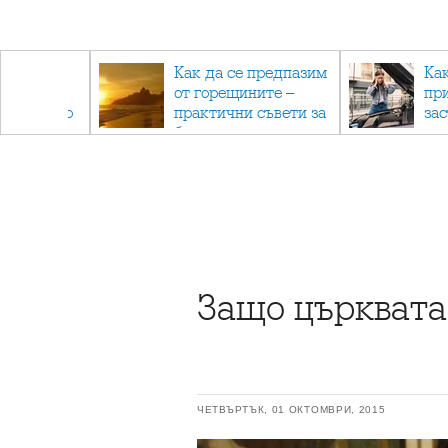
рез
Как да се предпазим
Ка
 - с
от горещините –
пр
ри отново
практични съвети за
за
та
безопасно лято
Защо църквата
ЧЕТВЪРТЪК, 01 ОКТОМВРИ, 2015