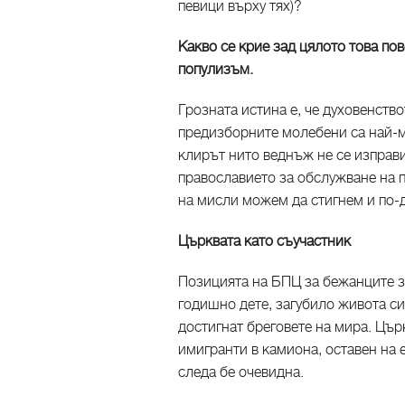
певици върху тях)?
Какво се крие зад цялото това по
популизъм.
Грозната истина е, че духовенств
предизборните молебени са най-м
клирът нито веднъж не се изправ
православието за обслужване на п
на мисли можем да стигнем и по-
Църквата като съучастник
Позицията на БПЦ за бежанците за
годишно дете, загубило живота си
достигнат бреговете на мира. Цър
имигранти в камиона, оставен на 
следа бе очевидна.