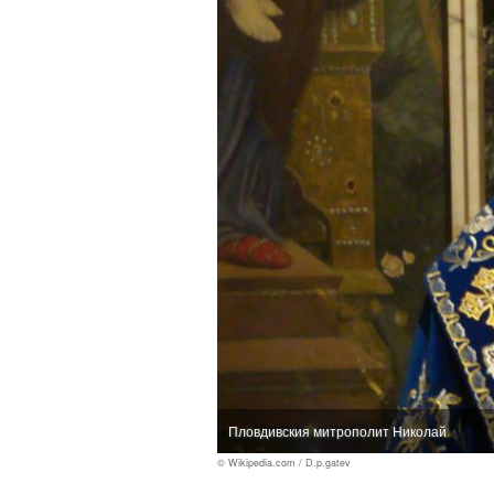
Пловдивския митрополит Николай
© Wikipedia.com / D.p.gatev