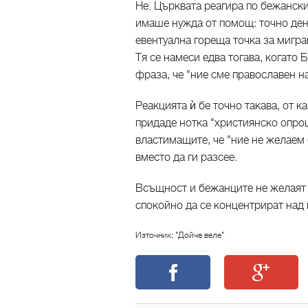
Не. Църквата реагира по бежански
имаше нужда от помощ: точно ден 
евентуална гореща точка за мигра
Тя се намеси едва тогава, когато
фраза, че "ние сме православен 
Реакцията ѝ бе точно такава, от к
придаде нотка "християнско опро
властимащите, че "ние не желаем 
вместо да ги разсее.
Всъщност и бежанците не желаят д
спокойно да се концентрират над
Източник: "Дойче веле"