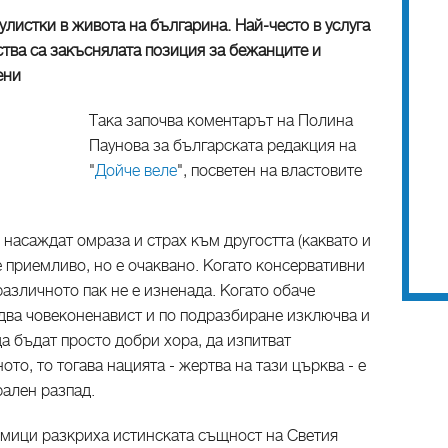
улистки в живота на българина. Най-често в услуга
ства са закъснялата позиция за бежанците и
ени
Така започва коментарът на Полина
Паунова за българската редакция на
"
Дойче веле
", посветен на властовите
насаждат омраза и страх към другостта (каквато и
е приемливо, но е очаквано. Когато консервативни
азличното пак не е изненада. Когато обаче
два човеконенавист и по подразбиране изключва и
а бъдат просто добри хора, да изпитват
то, то тогава нацията - жертва на тази църква - е
рален разпад.
мици разкриха истинската същност на Светия