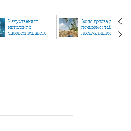
Изкуственият
Защо трябва да си
интелект в
почиваме: тайната на
здравеопазването:
продуктивността,
как AI променя
здравето и добрия
медицината
живот.