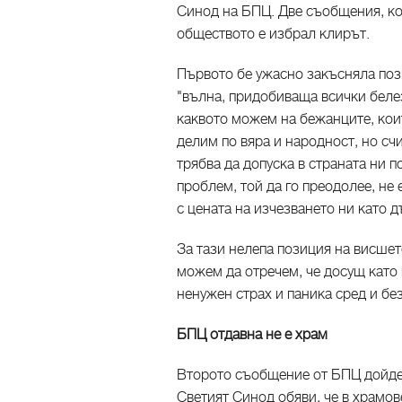
Синод на БПЦ. Две съобщения, кои
обществото е избрал клирът.
Първото бе ужасно закъсняла поз
"вълна, придобиваща всички беле
каквото можем на бежанците, коит
делим по вяра и народност, но сч
трябва да допуска в страната ни по
проблем, той да го преодолее, не
с цената на изчезването ни като 
За тази нелепа позиция на висшет
можем да отречем, че досущ като
ненужен страх и паника сред и бе
БПЦ отдавна не е храм
Второто съобщение от БПЦ дойде 
Светият Синод обяви, че в храмов