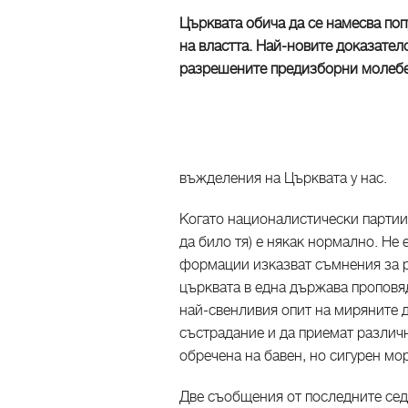
Църквата обича да се намесва поп
на властта. Най-новите доказател
разрешените предизборни молеб
въжделения на Църквата у нас.
Когато националистически партии 
да било тя) е някак нормално. Не 
формации изказват съмнения за р
църквата в една държава проповя
най-свенливия опит на миряните д
състрадание и да приемат различно
обречена на бавен, но сигурен мо
Две съобщения от последните сед