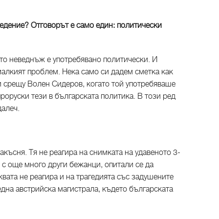
ведение? Отговорът е само един: политически
ото неведнъж е употребявано политически. И
алкият проблем. Нека само си дадем сметка как
и срещу Волен Сидеров, когато той употребяваше
роруски тези в българската политика. В този ред
далеч.
късня. Тя не реагира на снимката на удавеното 3-
 с още много други бежанци, опитали се да
квата не реагира и на трагедията със задушените
една австрийска магистрала, където българската