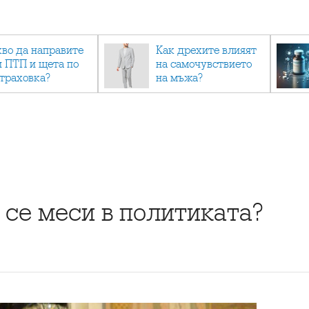
кво да направите
Как дрехите влияят
и ПТП и щета по
на самочувствието
страховка?
на мъжа?
 се меси в политиката?