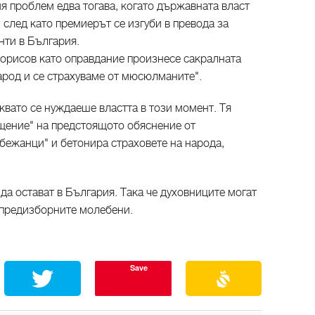
я проблем едва тогава, когато държавната власт
след като премиерът се изгуби в превода за
нти в България.
 Борисов като оправдание произнесе сакралната
народ и се страхуваме от мюсюлманите".
аквато се нуждаеше властта в този момент. Тя
щение" на предстоящото обяснение от
бежанци" и бетонира страховете на народа,
а остават в България. Така че духовниците могат
 предизборните молебени.
Save