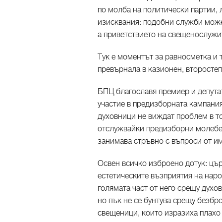
по молба на политически партии, 
изисквания: подобни служби може
а приветствието на свещенослужи
Тук е моментът за равносметка и т
превърнала в казионен, второстеп
БПЦ благославя премиер и депутат
участие в предизборната кампания 
духовници не виждат проблем в т
отслужвайки предизборни молебен
занимава стръвно с въпроси от им
Освен всичко изброено дотук: цър
естетическите възприятия на наро
голямата част от него срещу духо
но пък не се бунтува срещу безбр
свещеници, които изразиха плахо 