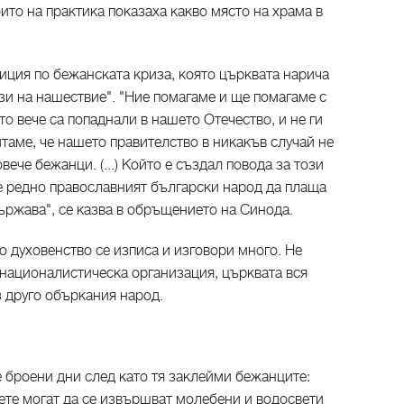
то на практика показаха какво място на храма в
иция по бежанската криза, която църквата нарича
зи на нашествие". "Ние помагаме и ще помагаме с
о вече са попаднали в нашето Отечество, и не ги
итаме, че нашето правителство в никакъв случай не
вече бежанци. (...) Който е създал повода за този
 е редно православният български народ да плаща
държава", се казва в обръщението на Синода.
о духовенство се изписа и изговори много. Не
 националистическа организация, църквата вся
з друго объркания народ.
броени дни след като тя заклейми бежанците:
ете могат да се извършват молебени и водосвети