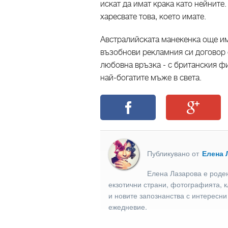
искат да имат крака като нейните.
харесвате това, което имате.
Австралийската манекенка още им
възобнови рекламния си договор с
любовна връзка - с британския ф
най-богатите мъже в света.
Публикувано от
Елена 
Елена Лазарова е роден
екзотични страни, фотографията, к
и новите запознанства с интересни
ежедневие.