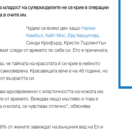
а младост на супермоделите не се крие в операции
а в очите им.
Чудим се всеки ден защо
Наоми
Кембъл
,
Кейт Мос
,
Ева Херцигова
,
Синди Крофърд, Кристи Търлингтън
мат следи от времето по себе си. Ето я причината:
а, че тайната на красотата й се крие в нейното
 самоуверена. Красавицата вече е на 48 години, но
от възрастта си.
ава едновременно с еластичността на кожата ми,
те от времето. Виждам нещо мъгляво и това е
а очилата, се чувствам отлично", обяснява
39% от жените завиждат на външния вид на Ел и