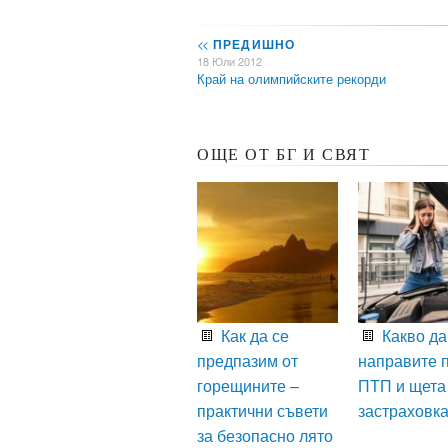
<<
ПРЕДИШНО
18 Юли 2012
Край на олимпийските рекорди
ОЩЕ ОТ БГ И СВЯТ
Как да се
Какво да
предпазим от
направите 
горещините –
ПТП и щета
практични съвети
застраховк
за безопасно лято