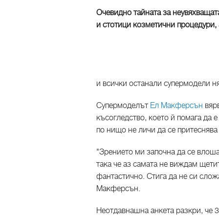
Очевидно тайната за неувяхващат
и стотици козметични процедури, 
и всички останали супермодели ня
Супермоделът
Ел Макферсън
вярв
късогледство, което й помага да е
по нищо не личи да се притеснява 
"Зрението ми започна да се влош
така че аз самата не виждам щети
фантастично. Стига да не си слож
Макферсън.
Неотдавнашна анкета разкри, че 