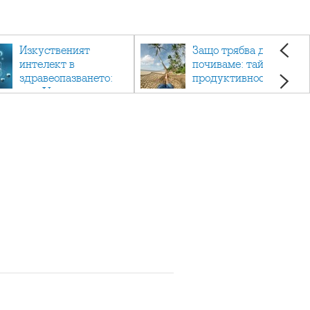
Изкуственият
Защо трябва да си
интелект в
почиваме: тайната на
здравеопазването:
продуктивността,
как AI променя
здравето и добрия
медицината
живот.