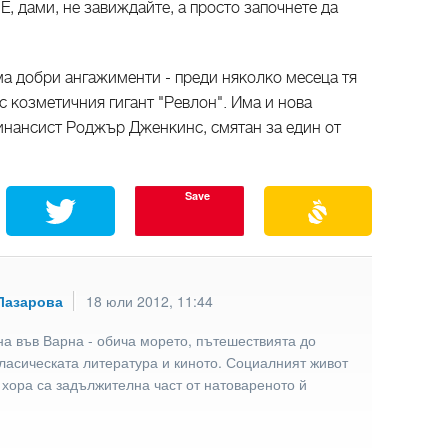
 Е, дами, не завиждайте, а просто започнете да
а добри ангажименти - преди няколко месеца тя
 козметичния гигант "Ревлон". Има и нова
инансист Роджър Дженкинс, смятан за един от
Save
Лазарова
18 юли 2012, 11:44
а във Варна - обича морето, пътешествията до
ласическата литература и киното. Социалният живот
 хора са задължителна част от натовареното й