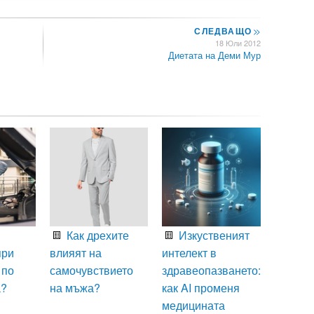
СЛЕДВАЩО
>>
18 Юли 2012
Диетата на Деми Мур
Как дрехите
Изкуственият
при
влияят на
интелект в
 по
самочувствието
здравеопазването:
а?
на мъжа?
как AI променя
медицината