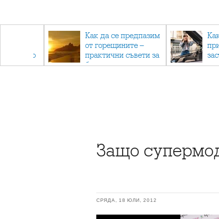
рез
Как да се предпазим
Ка
 - с
от горещините –
пр
ри отново
практични съвети за
за
та
безопасно лято
Защо супермод
СРЯДА, 18 ЮЛИ, 2012