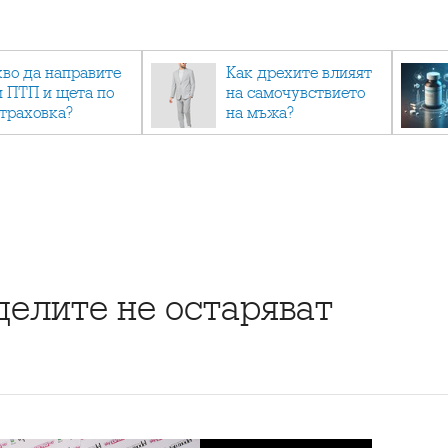
кво да направите
Как дрехите влияят
и ПТП и щета по
на самочувствието
страховка?
на мъжа?
елите не остаряват