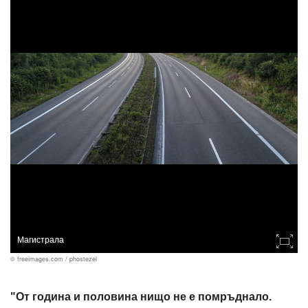
Магистрала
© freeimages.com / phostezel
"От година и половина нищо не е помръднало.