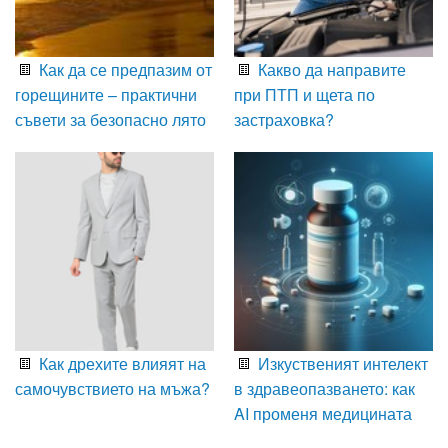
Как да се предпазим от
Какво да направите
горещините – практични
при ПТП и щета по
съвети за безопасно лято
застраховка?
Как дрехите влияят на
Изкуственият интелект
самочувствието на мъжа?
в здравеопазването: как
AI променя медицината