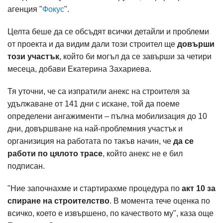
агенция "
Фокус
".
Целта беше да се обсъдят всички детайли и проблеми
от проекта и да видим дали този строител ще
довърши
този участък
, който би могъл да се завърши за четири
месеца, добави Екатерина Захариева.
Тя уточни, че са изпратили анекс на строителя за
удължаване от 141 дни с искане, той да поеме
определени ангажименти – пълна мобилизация до 10
дни, довършване на най-проблемния участък и
организиция на работата по такъв начин, че
да се
работи по цялото трасе
, който анекс не е бил
подписан.
"Ние започнахме и стартирахме процедура по
акт 10 за
спиране на строителство
. В момента тече оценка по
всичко, което е извършено, по качеството му", каза още