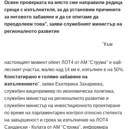
Освен проверката на място сме направили редица
срещи с изпълнителя, за да установим причините
за неговото забавяне и да се опитаме да
преодолеем това", заяви служебният министър на
регионалното развитие
"Към
настоящият момент обект ЛОТ4 от АМ "Струма" е най-
лесният участък, малко над 14 км е, изпълнен е на 50%.
Констатирано е голямо забавяне на
изпълнението
", заяви Екатерина Захариева,
служебен вицепремиер по икономическа политика,
служебен министър на регионалното развитие и
служебен министър на инвестиционното проектиране
по време на парламентарен контрол относно степента
на завършеност и срока за изпълнение на ЛОТ4
Сандански - Кулата от АМ "Струма", информира