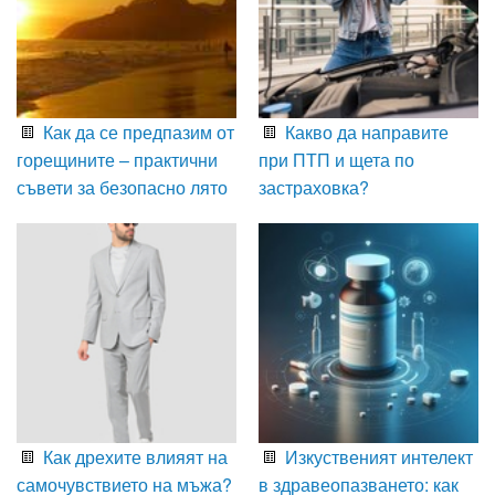
Как да се предпазим от
Какво да направите
горещините – практични
при ПТП и щета по
съвети за безопасно лято
застраховка?
Как дрехите влияят на
Изкуственият интелект
самочувствието на мъжа?
в здравеопазването: как