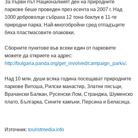
За първи път Националният ден на природните
паркове беше проведен през есента на 2007 г. Над
1000 доброволци събраха 12 тона боклук в 11-те
природни парка. Най-многобройни сред отпадъците
бяха пластмасовите опаковки.
Сборните пунктове във всеки един от парковете
можете да откриете на адрес:
http://bulgaria.panda.org/get_involved/campaign_parks/
.
Над 10 млн. души всяка година посещават природните
паркове Витоша, Рилски манастир, Златни пясъци,
Врачански Балкан, Русенски Лом, Странджа, Шуменско
плато, Българка, Сините камъни, Персина и Беласица.
Източник:
touristmedia.info